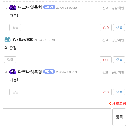
다크나잇흑형
26-04-22 00:25
신고
|
공감 확인
따봉!
답글
0
0
Wx8xw930
26-04-23 17:50
신고
|
공감 확인
와 존경..
답글
1
0
다크나잇흑형
26-04-27 00:53
신고
|
공감 확인
따봉!
답글
0
0
새로고침
등록