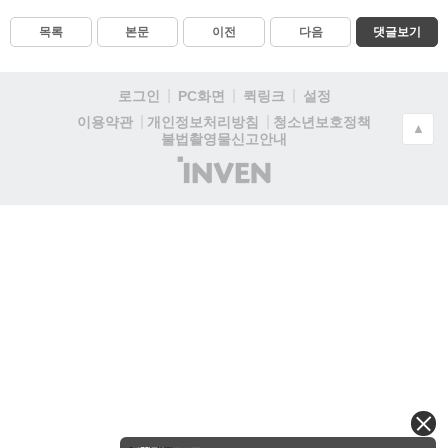
목록
본문
이전
다음
댓글보기
로그인
PC화면
퀵링크
설정
청소년보호정책
이용약관
개인정보처리방침
▲
불법촬영물신고안내
(주)
인
벤