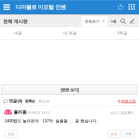
디아블로 이모탈
인벤
전체 게시판
전체보기
공
검
글
지
색
내글
내 댓글
3추글
on/off
쓰
기
[본문 보기]
댓글
(4)
등록순
|
최신순
새로고침
폴리폼
26-04-21 19:11
신고
|
공감 확인
1400랩도 놀라운데 137억 솔플을 .... 잘 봤습니다
답글
1
0