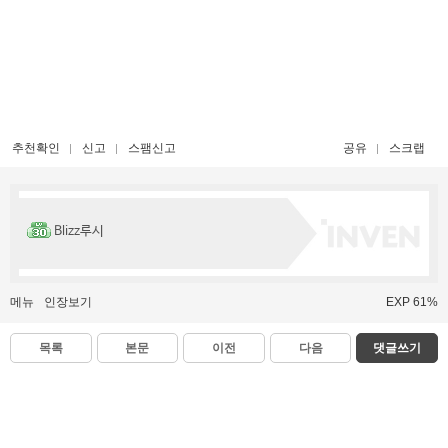
추천확인
신고
스팸신고
공유
스크랩
Blizz루시
메뉴
인장보기
EXP 61%
목록
본문
이전
다음
댓글쓰기