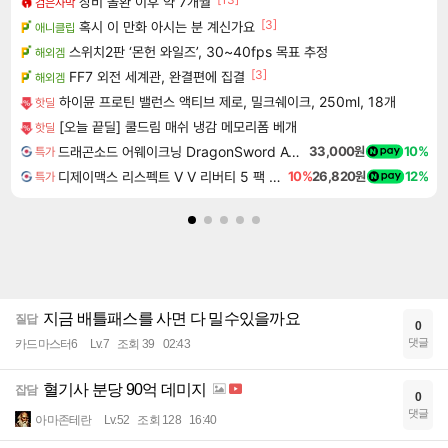
장비 올환 이후 약 7개월
검은사막
[3]
혹시 이 만화 아시는 분 계신가요
애니클립
스위치2판 ‘몬헌 와일즈’, 30~40fps 목표 추정
해외겜
[3]
FF7 외전 세계관, 완결편에 집결
해외겜
하이뮨 프로틴 밸런스 액티브 제로, 밀크쉐이크, 250ml, 18개
핫딜
[오늘 끝딜] 쿨드림 매쉬 냉감 메모리폼 베개
핫딜
드래곤소드 어웨이크닝 DragonSword Awakening
33,000원
10%
특가
디제이맥스 리스펙트 V V 리버티 5 팩 DJMAX RESPECT V V Liberty 5 Pack DLC
10%
26,820원
12%
특가
지금 배틀패스를 사면 다 밀수있을까요
질답
0
댓글
카드마스터6
Lv.7
조회 39
02:43
혈기사 분당 90억 데미지
잡담
0
댓글
아마존테란
Lv.52
조회 128
16:40