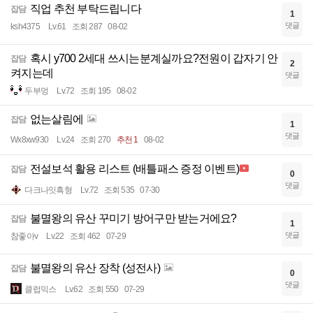
직업 추천 부탁드립니다
잡담
1
댓글
ksh4375
Lv.61
조회 287
08-02
혹시 y700 2세대 쓰시는분계실까요?전원이 갑자기 안
잡담
2
켜지는데
댓글
두부멍
Lv.72
조회 195
08-02
없는살림에
잡담
1
댓글
Wx8xw930
Lv.24
조회 270
추천 1
08-02
전설보석 활용 리스트 (배틀패스 증정 이벤트)
잡담
0
댓글
다크나잇흑형
Lv.72
조회 535
07-30
불멸왕의 유산 꾸미기 방어구만 받는거에요?
잡담
1
댓글
참좋아v
Lv.22
조회 462
07-29
불멸왕의 유산 장착 (성전사)
잡담
0
댓글
클럽믹스
Lv.62
조회 550
07-29