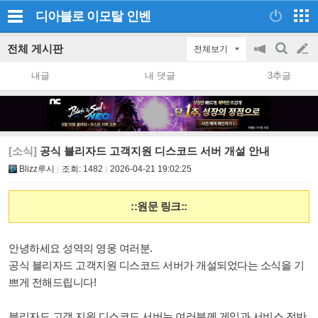
디아블로 이모탈
인벤
전체 게시판
전체보기
공
검
글
지
색
내글
내 댓글
3추글
on/off
쓰
기
[소식]
공식 블리자드 고객지원 디스코드 서버 개설 안내
Blizz루시
조회:
1482
2026-04-21 19:02:25
::원문 링크::
안녕하세요 성역의 영웅 여러분.
공식 블리자드 고객지원 디스코드 서버가 개설되었다는 소식을 기
쁘게 전해드립니다!
블리자드 고객 지원 디스코드 서버는 여러분께 게임과 서비스 전반