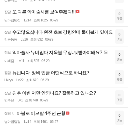
칸츄리콘
Lv.11
조회 1284
06-29
또 다른 악마술사를 보여주겠다!!!!
잡담
0
댓글
님아잡탬점
Lv.14
조회 1625
06-29
수고많으십니다 완전 초보 강령인데 물어볼게 있어요
잡담
0
댓글
강동동동
Lv.16
조회 832
06-29
악마술사 뉴비임다 지옥불 무장..뭐받아야돼요?
정보
0
댓글
이레즘
Lv.11
조회 597
06-29
뉴빕니다. 장비 업글 어떤식으로 하나요?
질답
0
댓글
Lizzys
Lv.22
조회 679
06-29
친추 이벤 저만 안되나요? 잘못하고 있나요?
잡담
0
댓글
멍수닏
Lv.1
조회 748
06-29
디아블로 이모탈 4주년 근황
잡담
0
댓글
님아잡탬점
Lv.14
조회 1461
06-27