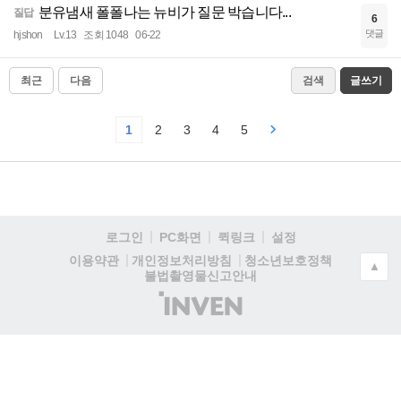
분유냄새 폴폴나는 뉴비가 질문 박습니다...
질답
6
댓글
hjshon
Lv.13
조회 1048
06-22
최근
다음
검색
글쓰기
1
2
3
4
5
로그인
PC화면
퀵링크
설정
청소년보호정책
이용약관
개인정보처리방침
▲
불법촬영물신고안내
(주)
인
벤