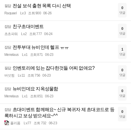
전설 보석 출현 목록 다시 선택
질답
0
댓글
Raquael
Lv.3
조회 900
06-26
친구초대이벤트
잡담
0
댓글
초초파워
Lv.2
조회 777
06-24
전투부대 뉴비인데 헬프 ㅠㅠ
잡담
1
댓글
Menelaus
Lv.1
조회 871
06-23
인벤토리에 있는 잡다한것들 어찌 없애요?
질답
0
댓글
버섯찜
Lv.11
조회 756
06-23
뉴비인데요 지옥성물함
잡담
0
댓글
Menelaus
Lv.1
조회 851
06-23
초대이벤트 함께해요~ 신규 복귀자 제 초대코드로 등
잡담
0
록하시고 보상 받으세요~^^
댓글
폴리폼
Lv.77
조회 732
06-23