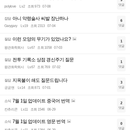
9
댓글
polylove
Lv.2
조회 973
07-08
아니 악령술사 씨발 장난하나
잡담
6
댓글
Garygary
Lv.19
조회 2313
07-04
이런 모양의 무기가 있었나요?
질답
1
댓글
왕관화학회사
Lv.67
조회 1058
07-03
전투 기록소 상점 갱신주기 질문
질답
1
댓글
왕관화학회사
Lv.67
조회 769
07-02
지옥불이 쇄도 질문드립니다
질답
3
댓글
궁굼맨
Lv.14
조회 871
07-01
7월 1일 업데이트 중국어 번역
소식
2
댓글
칸츄리콘
Lv.11
조회 1546
06-29
7월 1일 업데이트 영문 번역
소식
0
댓글