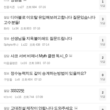
스샷
1
댓글
천풍지존
Lv.27
조회 684
07-16
디아블로 이모탈 유입해보려고합니다 질문있습니다
질답
3
고수분들!
댓글
화랴
Lv.34
조회 803
07-16
선생님들 지옥불이쇄도 질문드립니다
정보
1
댓글
Sphynx루나
Lv.22
조회 438
07-14
샤코 서버 비매너 Myth 클랜 독시_0
잡담
2
댓글
마음을평온
Lv.16
조회 1081
07-10
정수능력치도 같이 승계하는방법이 있을까요?
정보
0
댓글
구멍돌
Lv.6
조회 404
07-10
33322뜻
질답
2
댓글
비누비
Lv.16
조회 744
07-09
고대전설 제작이 안됩니다 도와주세요
질답