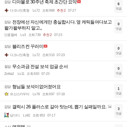
디아블로 30주년 축제 초간단 요약
잡담
6
댓글
다크나잇흑형
Lv.72
조회 968
추천 2
07-27
전장에선 자신에게만 충실합시다. 옆 캐릭들여다보고
잡담
0
왈가왈부하지 말고,,
댓글
단풍할배
Lv.3
조회 739
추천 2
07-23
블리즈컨 꾸러미
잡담
0
댓글
다크나잇흑형
Lv.72
조회 510
07-23
무소과금 전설 보석 업글 순서
질답
0
댓글
Zorba2
Lv.11
조회 630
07-23
형님들 보석이없어졌어요
잡담
1
댓글
유산스카우터
Lv.78
조회 697
07-18
갤럭시 26 플러스로 갈아 탓는데, 뽑기 실패일까요.
잡담
3
댓글
담다디
Lv.92
조회 853
07-17
영원템