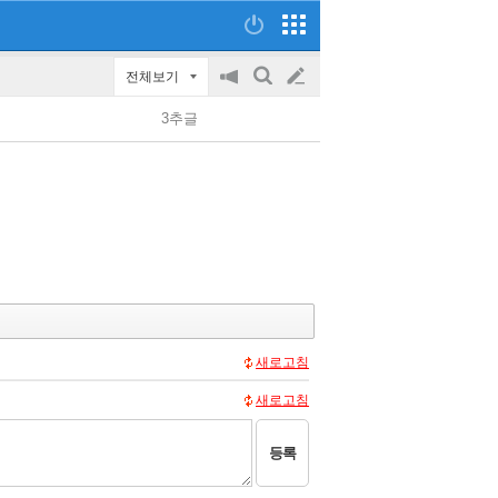
전체보기
공
검
글
지
색
3추글
on/off
쓰
기
새로고침
새로고침
등록