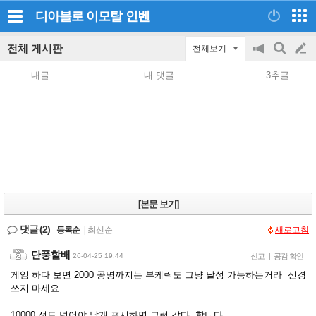
디아블로 이모탈
인벤
전체 게시판
전체보기
공
검
글
지
색
내글
내 댓글
3추글
on/off
쓰
기
[본문 보기]
댓글
(2)
등록순
|
최신순
새로고침
단풍할배
26-04-25 19:44
신고
|
공감 확인
게임 하다 보면 2000 공명까지는 부케릭도 그냥 달성 가능하는거라 신경
쓰지 마세요..
10000 정도 넘어야 날개 표시하면 그런 갑다 합니다...