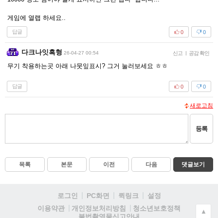
게임에 열랩 하세요..
답글
0
0
다크나잇흑형
26-04-27 00:54
신고
|
공감 확인
무기 착용하는곳 아래 나뭇잎표시? 그거 눌러보세요 ㅎㅎ
답글
0
0
새로고침
등록
목록
본문
이전
다음
댓글보기
로그인
PC화면
퀵링크
설정
청소년보호정책
이용약관
개인정보처리방침
▲
불법촬영물신고안내