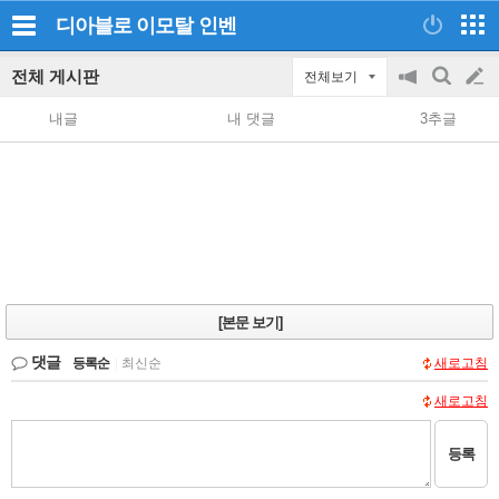
디아블로 이모탈
인벤
전체 게시판
전체보기
공
검
글
지
색
내글
내 댓글
3추글
on/off
쓰
기
[본문 보기]
댓글
등록순
|
최신순
새로고침
새로고침
등록