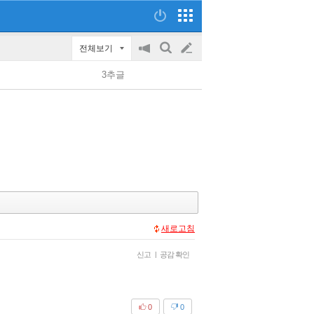
전체보기
공
검
글
지
색
3추글
on/off
쓰
기
새로고침
신고
|
공감 확인
0
0