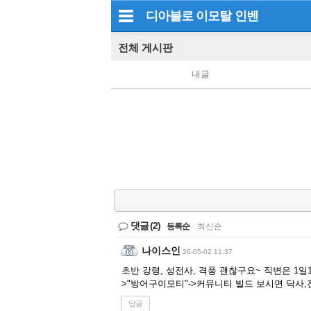
디아블로 이모탈
인벤
전체 게시판
내글
댓글
(2)
등록순
|
최신순
나이스인
26-05-02 11:37
초반 강령, 성전사, 격풍 괜찮구요~ 직변은 1
>"방어구이모티"->커뮤니티 빌드 보시면 닥사
답글