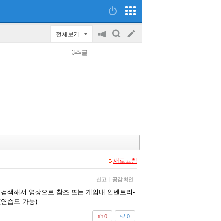
전체보기
공
검
글
지
색
3추글
on/off
쓰
기
새로고침
신고
|
공감 확인
" 검색해서 영상으로 참조 또는 게임내 인벤토리-
(연습도 가능)
0
0