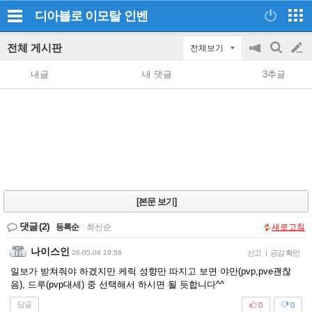
디아블로 이모탈
인벤
전체 게시판
전체보기
공
검
글
지
색
내글
내 댓글
3추글
on/off
쓰
기
[본문 보기]
댓글
(2)
등록순
|
최신순
새로고침
나이스인
26-05-04 19:56
신고
|
공감 확인
일보가 받쳐줘야 하겠지만 케릭 성향만 따지고 보면 야만(pvp,pve괜찮
음), 드루(pvp대세) 중 선택해서 하시면 될 듯합니다^^
답글
0
0