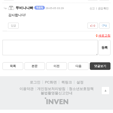
뚜비나나빠
26-05-05 03:29
신고
|
공감 확인
감사합니다!
답글
0
0
새로고침
등록
목록
본문
이전
다음
댓글보기
로그인
PC화면
퀵링크
설정
청소년보호정책
이용약관
개인정보처리방침
▲
불법촬영물신고안내
(주)
인
벤