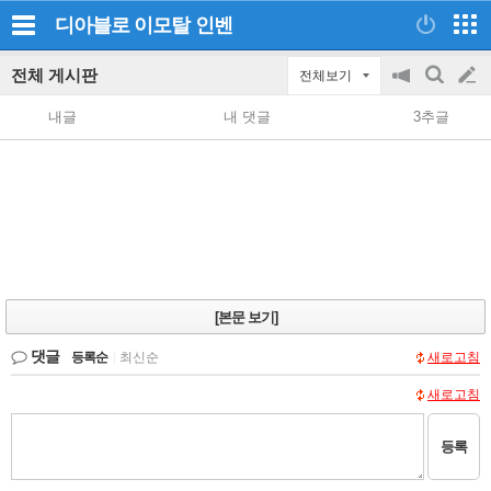
디아블로 이모탈
인벤
전체 게시판
전체보기
공
검
글
지
색
내글
내 댓글
3추글
on/off
쓰
기
[본문 보기]
댓글
등록순
|
최신순
새로고침
새로고침
등록