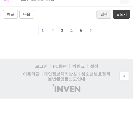
최근
다음
검색
글쓰기
1
2
3
4
5
로그인
PC화면
퀵링크
설정
청소년보호정책
이용약관
개인정보처리방침
▲
불법촬영물신고안내
(주)
인
벤