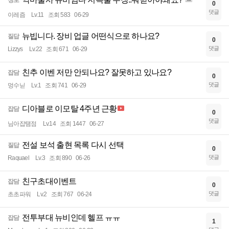
정보
0
댓글
이레즘
Lv.11
조회 583
06-29
뉴빕니다. 장비 업글 어떤식으로 하나요?
질답
0
댓글
Lizzys
Lv.22
조회 671
06-29
친추 이벤 저만 안되나요? 잘못하고 있나요?
잡담
0
댓글
멍수닏
Lv.1
조회 741
06-29
디아블로 이모탈 4주년 근황
잡담
0
댓글
님아잡탬점
Lv.14
조회 1447
06-27
전설 보석 출현 목록 다시 선택
질답
0
댓글
Raquael
Lv.3
조회 890
06-26
친구초대이벤트
잡담
0
댓글
초초파워
Lv.2
조회 767
06-24
전투부대 뉴비인데 헬프 ㅠㅠ
잡담
1