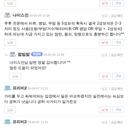
답글
0
0
나이스인
26-05-05 10:30
신고
|
공감 확인
추후 전문에서 비취, 병담, 무덤 등 5성보석 획득시 결국 2성보석은 2~3
자리 정도 사용(요동/부빙/거수/똬리/비취 OR 병담 OR 무덤 + 2성보석)
하게 되는데 지금 가지고 있는 엄탄, 죔쇠, 망령으로도 충분하긴 합니다^^
답글
0
0
밥빕밥
26-05-05 10:59
신고
|
공감 확인
나이스인님 답변 정말 감사합니다! ^^
많은 도움이 되었어요!
답글
0
0
프리비2
26-05-07 11:21
신고
|
공감 확인
거리를 두고 싸워야되는 입장에서 딜은 비슷하겠지만 실전에서는 늑심보
다 공허가 낫습니다 공허 사거리가 길거든요
답글
0
0
프리비2
26-05-07 11:21
신고
|
공감 확인