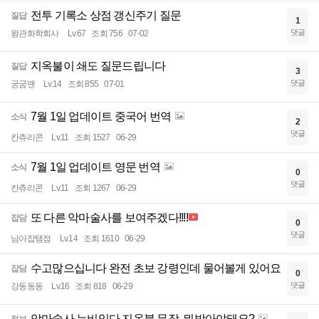
전투 기록소 상점 갱신주기 질문
질답
1
댓글
왕관화학회사
Lv.67
조회 756
07-02
지옥불이 쇄도 질문드립니다
질답
3
댓글
궁굼맨
Lv.14
조회 855
07-01
7월 1일 업데이트 중국어 번역
소식
2
댓글
칸츄리콘
Lv.11
조회 1527
06-29
7월 1일 업데이트 영문 번역
소식
0
댓글
칸츄리콘
Lv.11
조회 1267
06-29
또 다른 악마술사를 보여주겠다!!!!
잡담
0
댓글
님아잡탬점
Lv.14
조회 1610
06-29
수고많으십니다 완전 초보 강령인데 물어볼게 있어요
잡담
0
댓글
강동동동
Lv.16
조회 818
06-29
악마술사 뉴비임다 지옥불 무장..뭐받아야돼요?