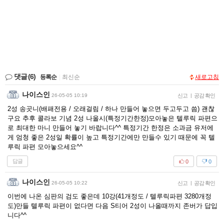
댓글
(6)
등록순
|
최신순
새로고침
나이스인
26-05-05 10:19
신고
|
공감 확인
2성 송곳니(배패전용 / 오래걸림 / 하나 만들어 놓으면 두고두고 씀) 괜찮
구요 추후 콜라보 기념 2성 나올시(특정기간한정)모아놓은 텔루릭 파편으
로 최대한 마니 만들어 놓기 바랍니다^^ 특정기간 한정은 소과금 유저에
게 엄청 좋은 2성일 확률이 높고 특정기간에만 만들수 있기 때문에 꼭 텔
루릭 파편 모아놓으세요^^
답글
0
0
나이스인
26-05-05 10:22
신고
|
공감 확인
이번에 나온 심판의 검도 좋은데 10강(41개정도 / 텔루릭파편 3280개정
도)만들 텔루릭 파편이 없다면 다음 S티어 2성이 나올때까지 존버가 답입
니다^^