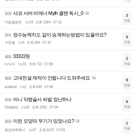
샤코 서버 비매너 Myth 클랜 독시_0
잡담
2
댓글
마음을평온
Lv.16
조회 1064
07-10
정수능력치도 같이 승계하는방법이 있을까요?
정보
0
댓글
구멍돌
Lv.6
조회 394
07-10
33322뜻
질답
2
댓글
비누비
Lv.16
조회 723
07-09
고대전설 제작이 안됩니다 도와주세요
질답
9
댓글
polylove
Lv.2
조회 945
07-08
아니 악령술사 씨발 장난하나
잡담
6
댓글
Garygary
Lv.19
조회 2292
07-04
이런 모양의 무기가 있었나요?
질답
1
댓글
왕관화학회사
Lv.67
조회 1037
07-03