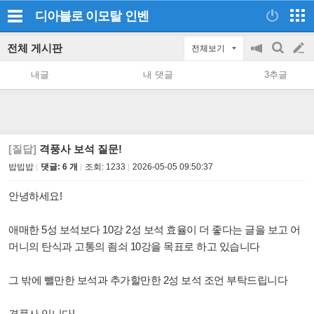
디아블로 이모탈
인벤
전체 게시판
전체보기
공
검
글
지
색
내글
내 댓글
3추글
on/off
쓰
기
[질답]
격풍사 보석 질문!
밥빕밥
댓글: 6 개
조회:
1233
2026-05-05 09:50:37
안녕하세요!
애매한 5성 보석보다 10강 2성 보석 효율이 더 좋다는 글을 보고 어
머니의 탄식과 고통의 죔쇠 10강을 목표로 하고 있습니다
그 밖에 뺄만한 보석과 추가할만한 2성 보석 조언 부탁드립니다
격풍사 입니다!