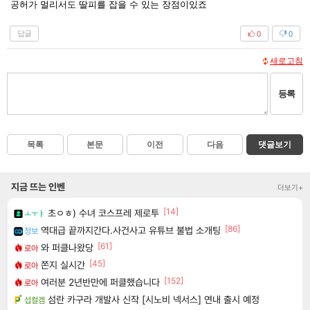
공허가 멀리서도 딸피를 잡을 수 있는 장점이있죠
답글
0
0
새로고침
등록
목록
본문
이전
다음
댓글보기
지금 뜨는 인벤
더보기+
[14]
초ㅇㅎ) 수녀 코스프레 제로투
ㅗㅜㅑ
[86]
역대급 끝까지간다.사건사고 유튜브 불법 소개팅
정보
[61]
와 퍼클나왔당
로아
[45]
쫀지 실시간
로아
[152]
여러분 2년반만에 퍼클했습니다
로아
섬란 카구라 개발사 신작 [시노비 넥서스] 연내 출시 예정
섭컬겜