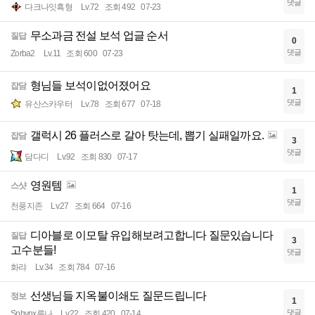
댓글
다크나잇흑형
Lv.72
조회 492
07-23
무소과금 전설 보석 업글 순서
질답
0
댓글
Zorba2
Lv.11
조회 600
07-23
형님들 보석이없어졌어요
잡담
1
댓글
유산스카우터
Lv.78
조회 677
07-18
갤럭시 26 플러스로 갈아 탓는데, 뽑기 실패일까요.
잡담
3
댓글
담다디
Lv.92
조회 830
07-17
영원템
스샷
1
댓글
천풍지존
Lv.27
조회 664
07-16
디아블로 이모탈 유입해보려고합니다 질문있습니다
질답
3
고수분들!
댓글
화랴
Lv.34
조회 784
07-16
선생님들 지옥불이쇄도 질문드립니다
정보
1
댓글
Sphynx루나
Lv.22
조회 420
07-14