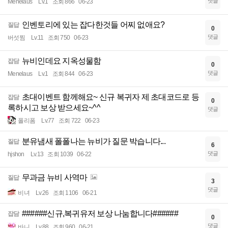
댓글
Menelaus
Lv.1
조회 866
06-23
인벤토리에 있는 잡다한것들 어찌 없애요?
질답
0
댓글
버섯찜
Lv.11
조회 750
06-23
뉴비인데요 지옥성물함
잡담
0
댓글
Menelaus
Lv.1
조회 844
06-23
초대이벤트 함께해요~ 신규 복귀자 제 초대코드로 등
잡담
0
록하시고 보상 받으세요~^^
댓글
폴리폼
Lv.77
조회 722
06-23
분유냄새 폴폴나는 뉴비가 질문 박습니다...
질답
6
댓글
hjshon
Lv.13
조회 1039
06-22
무과금 뉴비 사역마
질답
3
댓글
비녀
Lv.26
조회 1106
06-21
######신규,복귀유저 보상 나눔합니다######
잡담
0
댓글
바니
Lv.88
조회 960
06-21