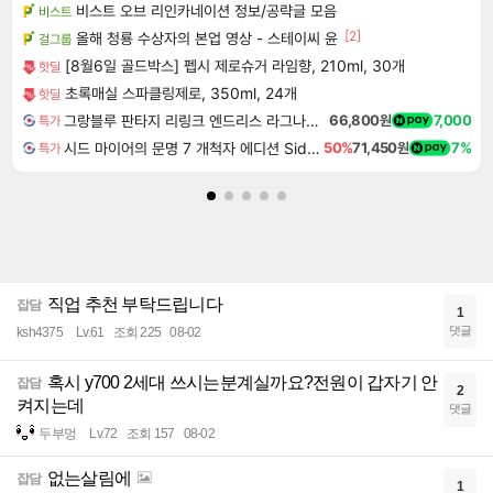
비스트 오브 리인카네이션 정보/공략글 모음
비스트
[2]
올해 청룡 수상자의 본업 영상 - 스테이씨 윤
걸그룹
[8월6일 골드박스] 펩시 제로슈거 라임향, 210ml, 30개
핫딜
초록매실 스파클링제로, 350ml, 24개
핫딜
그랑블루 판타지 리링크 엔드리스 라그나로크 Granblue Fantasy Relink Endless Ragnarok
66,800원
7,000
특가
시드 마이어의 문명 7 개척자 에디션 Sid Meier's Civilization VII Founders Edition
50%
71,450원
7%
특가
직업 추천 부탁드립니다
잡담
1
댓글
ksh4375
Lv.61
조회 225
08-02
혹시 y700 2세대 쓰시는분계실까요?전원이 갑자기 안
잡담
2
켜지는데
댓글
두부멍
Lv.72
조회 157
08-02
없는살림에
잡담
1