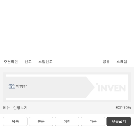
추천확인
신고
스팸신고
공유
스크랩
밥빕밥
메뉴
인장보기
EXP 70%
목록
본문
이전
다음
댓글쓰기