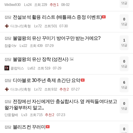
댓글
Wx8xw930
Lv.24
조회 229
추천 1
08-02
전설보석 활용 리스트 (배틀패스 증정 이벤트)
잡담
0
댓글
다크나잇흑형
Lv.72
조회 501
07-30
불멸왕의 유산 꾸미기 방어구만 받는거에요?
잡담
1
댓글
참좋아v
Lv.22
조회 439
07-29
불멸왕의 유산 장착 (성전사)
잡담
0
댓글
클럽믹스
Lv.62
조회 519
07-29
디아블로 30주년 축제 초간단 요약
잡담
6
댓글
다크나잇흑형
Lv.72
조회 932
추천 2
07-27
전장에선 자신에게만 충실합시다. 옆 캐릭들여다보고
잡담
0
왈가왈부하지 말고,,
댓글
단풍할배
Lv.3
조회 715
추천 2
07-23
블리즈컨 꾸러미
잡담
0