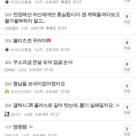
댓글
다크나잇흑형
Lv.72
조회 967
추천 2
07-27
전장에선 자신에게만 충실합시다. 옆 캐릭들여다보고
잡담
0
왈가왈부하지 말고,,
댓글
단풍할배
Lv.3
조회 739
추천 2
07-23
블리즈컨 꾸러미
잡담
0
댓글
다크나잇흑형
Lv.72
조회 510
07-23
무소과금 전설 보석 업글 순서
질답
0
댓글
Zorba2
Lv.11
조회 630
07-23
형님들 보석이없어졌어요
잡담
1
댓글
유산스카우터
Lv.78
조회 697
07-18
갤럭시 26 플러스로 갈아 탓는데, 뽑기 실패일까요.
잡담
3
댓글
담다디
Lv.92
조회 853
07-17
영원템
스샷
1
댓글
천풍지존
Lv.27
조회 684
07-16