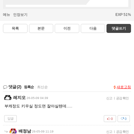
메뉴
인장보기
EXP 51%
목록
본문
이전
다음
댓글쓰기
댓글
(2)
등록순
|
최신순
새로고침
레지오
26-05-09 04:39
신고
|
공감 확인
부캐정도 키우실 정도면 잘아실텐데.....
답글
0
0
배정남
26-05-09 11:19
신고
|
공감 확인