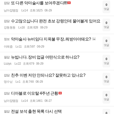
또 다른 악마술사를 보여주겠다!!!!
잡담
0
댓글
님아잡탬점
Lv.14
조회 1625
06-29
수고많으십니다 완전 초보 강령인데 물어볼게 있어요
잡담
0
댓글
강동동동
Lv.16
조회 828
06-29
악마술사 뉴비임다 지옥불 무장..뭐받아야돼요?
정보
0
댓글
이레즘
Lv.11
조회 597
06-29
뉴빕니다. 장비 업글 어떤식으로 하나요?
질답
0
댓글
Lizzys
Lv.22
조회 679
06-29
친추 이벤 저만 안되나요? 잘못하고 있나요?
잡담
0
댓글
멍수닏
Lv.1
조회 748
06-29
디아블로 이모탈 4주년 근황
잡담
0
댓글
님아잡탬점
Lv.14
조회 1461
06-27
전설 보석 출현 목록 다시 선택
질답
0