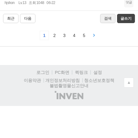
댓글
hjshon
Lv.13
조회 1048
06-22
최근
다음
검색
글쓰기
1
2
3
4
5
로그인
PC화면
퀵링크
설정
청소년보호정책
이용약관
개인정보처리방침
▲
불법촬영물신고안내
(주)
인
벤