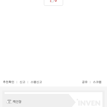
0
추천확인
신고
스팸신고
공유
스크랩
백선장