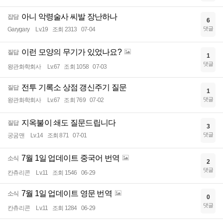
아니 악령술사 씨발 장난하나
잡담
6
댓글
Garygary
Lv.19
조회 2313
07-04
이런 모양의 무기가 있었나요?
질답
1
댓글
왕관화학회사
Lv.67
조회 1058
07-03
전투 기록소 상점 갱신주기 질문
질답
1
댓글
왕관화학회사
Lv.67
조회 769
07-02
지옥불이 쇄도 질문드립니다
질답
3
댓글
궁굼맨
Lv.14
조회 871
07-01
7월 1일 업데이트 중국어 번역
소식
2
댓글
칸츄리콘
Lv.11
조회 1546
06-29
7월 1일 업데이트 영문 번역
소식
0
댓글
칸츄리콘
Lv.11
조회 1284
06-29