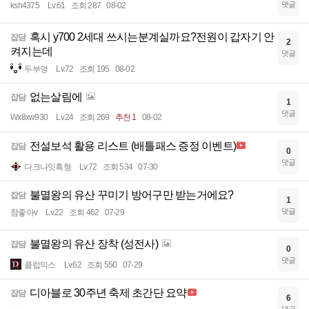
댓글
ksh4375
Lv.61
조회 287
08-02
혹시 y700 2세대 쓰시는분계실까요?전원이 갑자기 안
잡담
2
켜지는데
댓글
두부멍
Lv.72
조회 195
08-02
없는살림에
잡담
1
댓글
Wx8xw930
Lv.24
조회 269
추천 1
08-02
전설보석 활용 리스트 (배틀패스 증정 이벤트)
잡담
0
댓글
다크나잇흑형
Lv.72
조회 534
07-30
불멸왕의 유산 꾸미기 방어구만 받는거에요?
잡담
1
댓글
참좋아v
Lv.22
조회 462
07-29
불멸왕의 유산 장착 (성전사)
잡담
0
댓글
클럽믹스
Lv.62
조회 550
07-29
디아블로 30주년 축제 초간단 요약
잡담
6