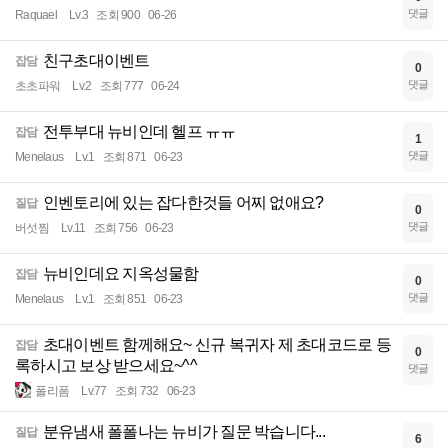
댓글
Raquael
Lv.3
조회 900
06-26
친구초대이벤트
잡담
0
댓글
초초파워
Lv.2
조회 777
06-24
전투부대 뉴비인데 헬프 ㅠㅠ
잡담
1
댓글
Menelaus
Lv.1
조회 871
06-23
인벤토리에 있는 잡다한것들 어찌 없애요?
질답
0
댓글
버섯찜
Lv.11
조회 756
06-23
뉴비인데요 지옥성물함
잡담
0
댓글
Menelaus
Lv.1
조회 851
06-23
초대이벤트 함께해요~ 신규 복귀자 제 초대코드로 등
잡담
0
록하시고 보상 받으세요~^^
댓글
폴리폼
Lv.77
조회 732
06-23
분유냄새 폴폴나는 뉴비가 질문 박습니다...
질답
6