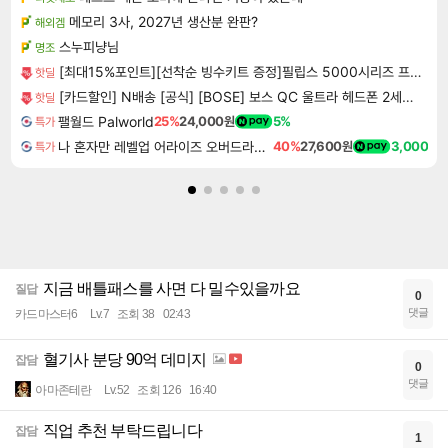
메모리 3사, 2027년 생산분 완판?
해외겜
스누피냥님
명조
[최대15%포인트][선착순 빙수키트 증정]필립스 5000시리즈 프로파워 블렌더 얼음스무디 트라이탄 믹서기 HR2764/00
핫딜
[카드할인] N배송 [공식] [BOSE] 보스 QC 울트라 헤드폰 2세대 블랙
핫딜
팰월드 Palworld
25%
24,000원
5%
특가
나 혼자만 레벨업 어라이즈 오버드라이브 Solo Leveling Arise
40%
27,600원
3,000
특가
지금 배틀패스를 사면 다 밀수있을까요
질답
0
댓글
카드마스터6
Lv.7
조회 38
02:43
혈기사 분당 90억 데미지
잡담
0
댓글
아마존테란
Lv.52
조회 126
16:40
직업 추천 부탁드립니다
잡담
1