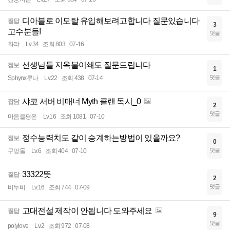
디아블로 이모탈 유입해보려고합니다 질문있습니다
질답
3
고수분들!
댓글
화랴
Lv.34
조회 803
07-16
선생님들 지옥불이쇄도 질문드립니다
정보
1
댓글
Sphynx루나
Lv.22
조회 438
07-14
샤코 서버 비매너 Myth 클랜 독시_0
잡담
2
댓글
마음을평온
Lv.16
조회 1081
07-10
정수능력치도 같이 승계하는방법이 있을까요?
정보
0
댓글
구멍돌
Lv.6
조회 404
07-10
33322뜻
질답
2
댓글
비누비
Lv.16
조회 744
07-09
고대전설 제작이 안됩니다 도와주세요
질답
9
댓글
polylove
Lv.2
조회 972
07-08