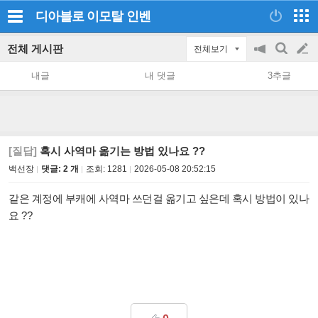
디아블로 이모탈
인벤
전체 게시판
전체보기
공
검
글
지
색
내글
내 댓글
3추글
on/off
쓰
기
[질답]
혹시 사역마 옮기는 방법 있나요 ??
백선장
댓글: 2 개
조회:
1281
2026-05-08 20:52:15
같은 계정에 부캐에 사역마 쓰던걸 옮기고 싶은데 혹시 방법이 있나
요 ??