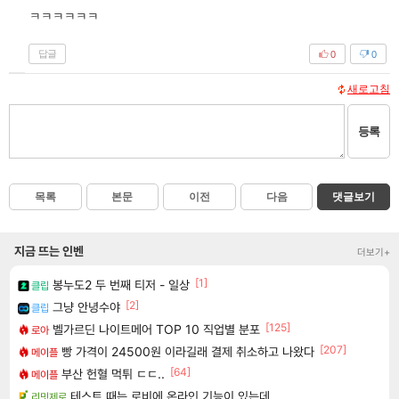
ㅋㅋㅋㅋㅋㅋ
답글
0
0
새로고침
등록
목록
본문
이전
다음
댓글보기
지금 뜨는 인벤
더보기+
[1]
봉누도2 두 번째 티저 - 일상
클립
[2]
그냥 안녕수야
클립
[125]
벨가르딘 나이트메어 TOP 10 직업별 분포
로아
[207]
빵 가격이 24500원 이라길래 결제 취소하고 나왔다
메이플
[64]
부산 헌혈 먹튀 ㄷㄷ..
메이플
테스트 때는 로비에 온라인 기능이 있는데
리밋제로