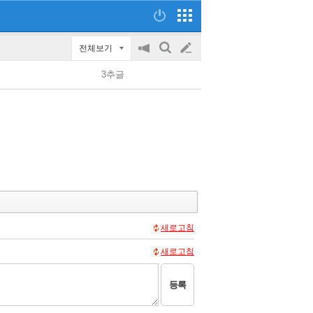
전체보기
공
검
글
지
색
3추글
on/off
쓰
기
새로고침
새로고침
등록