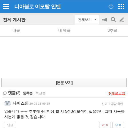
디아블로 이모탈
인벤
전체 게시판
전체보기
공
검
글
지
색
내글
내 댓글
3추글
on/off
쓰
기
[본문 보기]
댓글
(2)
등록순
|
최신순
새로고침
나이스인
26-05-13 09:25
신고
|
공감 확인
없습니다 ㅜㅜ 추후에 4강이상 할 시 5성3강보석이 필요하니 그때 사용하
시는게 좋을 것 같습니다
답글
0
0