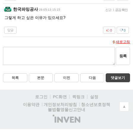
한국파밍공사
26-05-13 15:15
신고
|
공감 확인
그렇게 하고 싶은 이유가 있으세요?
답글
0
0
새로고침
등록
목록
본문
이전
다음
댓글보기
로그인
PC화면
퀵링크
설정
청소년보호정책
이용약관
개인정보처리방침
▲
불법촬영물신고안내
(주)
인
벤