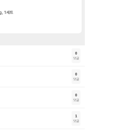
센트룸 맨 멀티비
핫딜
g, 1세트
[52%] 무설탕 비타
핫딜
옥토패스 트래블러 II 
특가
디제이맥스 리스펙트 V
특가
0
댓글
0
댓글
0
댓글
1
댓글