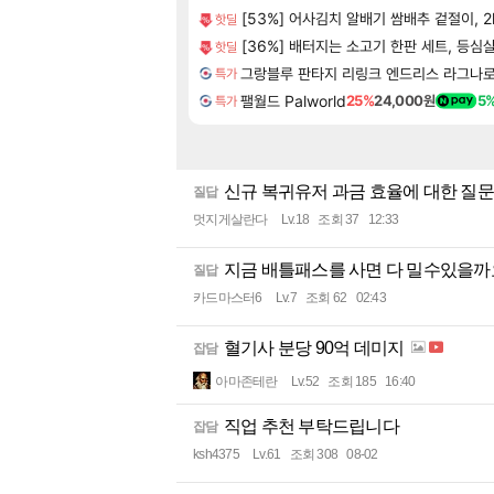
[53%] 어사김치 알배기 쌈배추 겉절이, 2k
핫딜
[36%] 배터지는 소고기 한판 세트, 등심살 3
핫딜
그랑블루 판타지 리링크 엔드리스 라그나로크 Gra
특가
팰월드 Palworld
25%
24,000원
5
특가
신규 복귀유저 과금 효율에 대한 질문
질답
멋지게살란다
Lv.18
조회 37
12:33
지금 배틀패스를 사면 다 밀수있을까
질답
카드마스터6
Lv.7
조회 62
02:43
혈기사 분당 90억 데미지
잡담
아마존테란
Lv.52
조회 185
16:40
직업 추천 부탁드립니다
잡담
ksh4375
Lv.61
조회 308
08-02