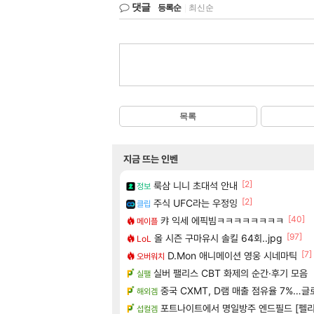
댓글
등록순
|
최신순
목록
지금 뜨는 인벤
[2]
룩삼 니니 초대석 안내
정보
[2]
주식 UFC라는 우정잉
클립
[40]
캬 익세 에픽빔ㅋㅋㅋㅋㅋㅋㅋㅋ
메이플
[97]
올 시즌 구마유시 솔킬 64회..jpg
LoL
[7]
D.Mon 애니메이션 영웅 시네마틱
오버워치
실버 팰리스 CBT 화제의 순간·후기 모음
실팰
중국 CXMT, D램 매출 점유율 7%…글
해외겜
포트나이트에서 명일방주 엔드필드 [펠리
섭컬겜