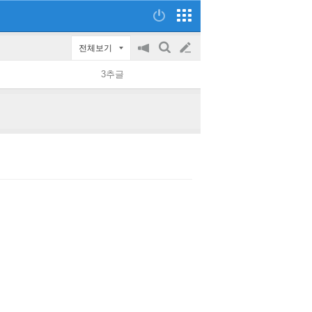
전체보기
공
검
글
지
색
3추글
on/off
쓰
기