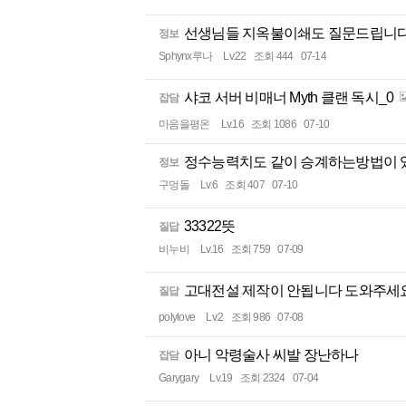
선생님들 지옥불이쇄도 질문드립니
정보
Sphynx루나
Lv.22
조회 444
07-14
샤코 서버 비매너 Myth 클랜 독시_0
잡담
마음을평온
Lv.16
조회 1086
07-10
정수능력치도 같이 승계하는방법이 
정보
구멍돌
Lv.6
조회 407
07-10
33322뜻
질답
비누비
Lv.16
조회 759
07-09
고대전설 제작이 안됩니다 도와주세
질답
polylove
Lv.2
조회 986
07-08
아니 악령술사 씨발 장난하나
잡담
Garygary
Lv.19
조회 2324
07-04