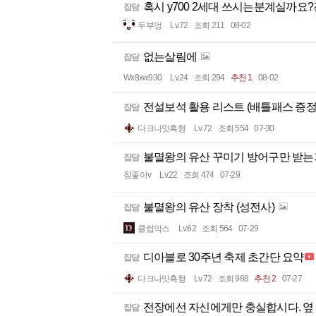
혹시 y700 2세대 쓰시는분계실까요
잡담
두부멍
Lv.72
조회 211
08-02
없는살림에
잡담
Wx8xw930
Lv.24
조회 294
추천 1
08-02
전설보석 활용 리스트 (배틀패스 증정
잡담
다크나잇흑형
Lv.72
조회 554
07-30
불멸왕의 유산 꾸미기 방어구만 받는
잡담
참좋아v
Lv.22
조회 474
07-29
불멸왕의 유산 장착 (성전사)
잡담
클럽믹스
Lv.62
조회 564
07-29
디아블로 30주년 축제 초간단 요약
잡담
다크나잇흑형
Lv.72
조회 988
추천 2
07-27
전장에선 자신에게만 충실합시다. 옆
잡담