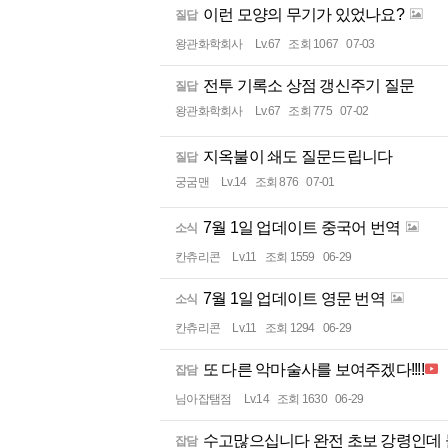
이런 모양의 무기가 있었나요?
질답
왕관화학회사
Lv.67
조회 1067
07-03
전투 기록소 상점 갱신주기 질문
질답
왕관화학회사
Lv.67
조회 775
07-02
지옥불이 쇄도 질문드립니다
질답
궁굼맨
Lv.14
조회 876
07-01
7월 1일 업데이트 중국어 번역
소식
칸츄리콘
Lv.11
조회 1559
06-29
7월 1일 업데이트 영문 번역
소식
칸츄리콘
Lv.11
조회 1294
06-29
또 다른 악마술사를 보여주겠다!!!!
잡담
님아잡탬점
Lv.14
조회 1630
06-29
수고많으십니다 완전 초보 강령인데
잡담