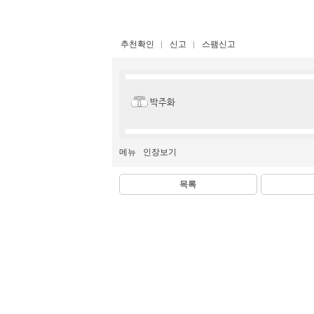
추천확인
신고
스팸신고
박주화
메뉴
인장보기
목록