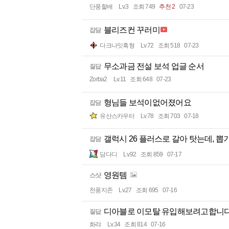
단풍할배
Lv.3
조회 749
추천 2
07-23
블리즈컨 꾸러미
잡담
다크나잇흑형
Lv.72
조회 518
07-23
무소과금 전설 보석 업글 순서
질답
Zorba2
Lv.11
조회 648
07-23
형님들 보석이없어졌어요
잡담
유산스카우터
Lv.78
조회 703
07-18
갤럭시 26 플러스로 갈아 탓는데, 뽑
잡담
담다디
Lv.92
조회 859
07-17
영원템
스샷
천풍지존
Lv.27
조회 695
07-16
디아블로 이모탈 유입해보려고합니다
질답
화랴
Lv.34
조회 814
07-16