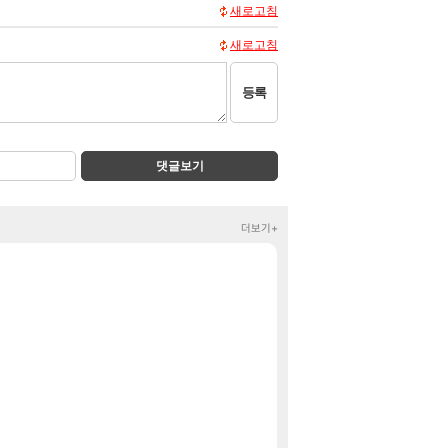
새로고침
새로고침
등록
댓글보기
더보기+
봉누도2 두 번째 티
클립
마크 RPG 고민하
클립
8월 9일 썬데이
메이플
하이퍼 부스트 
검은사막
흠, 꼰대왔다.
검은사막
8월 28일 넷플
GTA6
혹시 이 만화 
애니클립
국내에도 이쁜곳이
여행