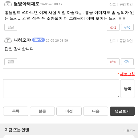
달빛아래체조
26-05-26 08:17
신고
|
공감 확인
흉물빌드 쓰다보면 이게 사실 제일 아쉽죠;;;; 흉뮬 이미지도 좀 성의가 없
는 느낌....강령 정수 쓴 소환물이 더 그래픽이 이뻐 보이는 느낌 ㅎㅎ
답글
1
0
니하오먀
26-05-26 08:59
신고
|
공감 확인
답변 감사합니다
답글
0
0
새로고침
등록
목록
본문
이전
다음
댓글보기
지금 뜨는 인벤
더보기+