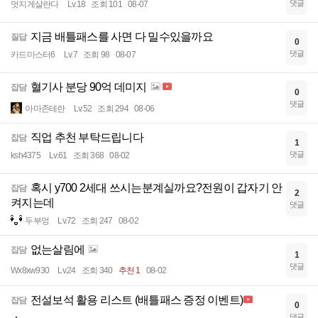
댓글
멋지게살란다
Lv.18
조회 101
08-07
지금 배틀패스를 사면 다 밀수있을까요
질답
0
댓글
카드마스터6
Lv.7
조회 98
08-07
혈기사 분당 90억 데미지
잡담
0
댓글
아마존테란
Lv.52
조회 294
08-06
직업 추천 부탁드립니다
잡담
1
댓글
ksh4375
Lv.61
조회 368
08-02
혹시 y700 2세대 쓰시는분계실까요?전원이 갑자기 안
잡담
2
켜지는데
댓글
두부멍
Lv.72
조회 247
08-02
없는살림에
잡담
1
댓글
Wx8xw930
Lv.24
조회 340
추천 1
08-02
전설보석 활용 리스트 (배틀패스 증정 이벤트)
잡담
0
댓글