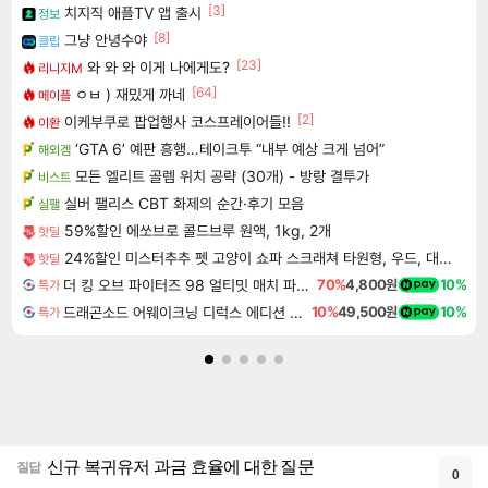
[3]
치지직 애플TV 앱 출시
정보
[8]
그냥 안녕수야
클립
[23]
와 와 와 이게 나에게도?
리니지M
[64]
ㅇㅂ ) 재밌게 까네
메이플
[2]
이케부쿠로 팝업행사 코스프레이어들!!
이환
‘GTA 6’ 예판 흥행…테이크투 “내부 예상 크게 넘어”
해외겜
모든 엘리트 골렘 위치 공략 (30개) - 방랑 결투가
비스트
실버 팰리스 CBT 화제의 순간·후기 모음
실팰
59%할인 에쏘브로 콜드브루 원액, 1kg, 2개
핫딜
24%할인 미스터추추 펫 고양이 쇼파 스크래쳐 타원형, 우드, 대형, 1개
핫딜
더 킹 오브 파이터즈 98 얼티밋 매치 파이널 에디션 THE KING OF FIGHTERS 98 ULTIMATE MATCH FINAL EDITION
70%
4,800원
10%
특가
드래곤소드 어웨이크닝 디럭스 에디션 DragonSword Awakening Deluxe Edition
10%
49,500원
10%
특가
신규 복귀유저 과금 효율에 대한 질문
질답
0