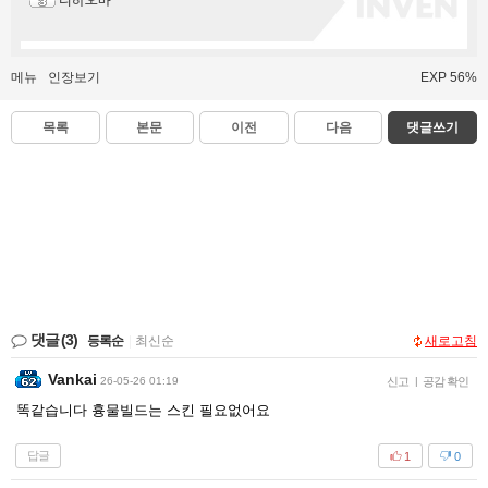
니하오먀
메뉴
인장보기
EXP 56%
목록
본문
이전
다음
댓글쓰기
댓글
(3)
등록순
|
최신순
새로고침
Vankai
26-05-26 01:19
신고
|
공감 확인
똑같습니다 흉물빌드는 스킨 필요없어요
답글
1
0