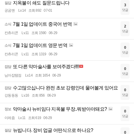
지옥불이 쇄도 질문드립니다
질답
3
댓글
궁굼맨
Lv.14
조회 892
07-01
7월 1일 업데이트 중국어 번역
소식
2
댓글
칸츄리콘
Lv.11
조회 1590
06-29
7월 1일 업데이트 영문 번역
소식
0
댓글
칸츄리콘
Lv.11
조회 1319
06-29
또 다른 악마술사를 보여주겠다!!!!
잡담
0
댓글
님아잡탬점
Lv.14
조회 1654
06-29
수고많으십니다 완전 초보 강령인데 물어볼게 있어요
잡담
0
댓글
강동동동
Lv.16
조회 856
06-29
악마술사 뉴비임다 지옥불 무장..뭐받아야돼요?
정보
0
댓글
이레즘
Lv.11
조회 619
06-29
뉴빕니다. 장비 업글 어떤식으로 하나요?
질답
0