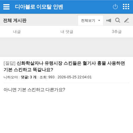
디아블로 이모탈
인벤
전체 게시판
전체보기
공
검
글
지
색
내글
내 댓글
3추글
on/off
쓰
기
[질답]
신화학살자나 유령시장 스킨들은 혈기사 흉물 사용하면
기본 스킨하고 똑같나요?
니하오먀
댓글: 3 개
조회:
993
2026-05-25 22:04:01
아니면 기본 스킨하고 다른가요?