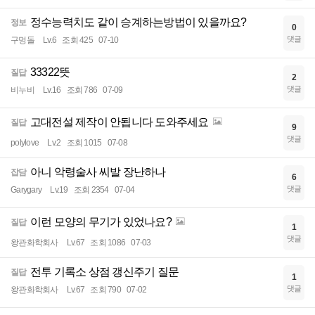
정수능력치도 같이 승계하는방법이 있을까요?
정보
0
댓글
구멍돌
Lv.6
조회 425
07-10
33322뜻
질답
2
댓글
비누비
Lv.16
조회 786
07-09
고대전설 제작이 안됩니다 도와주세요
질답
9
댓글
polylove
Lv.2
조회 1015
07-08
아니 악령술사 씨발 장난하나
잡담
6
댓글
Garygary
Lv.19
조회 2354
07-04
이런 모양의 무기가 있었나요?
질답
1
댓글
왕관화학회사
Lv.67
조회 1086
07-03
전투 기록소 상점 갱신주기 질문
질답
1
댓글
왕관화학회사
Lv.67
조회 790
07-02