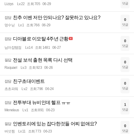
댓글
Lizzys
Lv.22
조회 705
06-29
친추 이벤 저만 안되나요? 잘못하고 있나요?
잡담
0
댓글
멍수닏
Lv.1
조회 766
06-29
디아블로 이모탈 4주년 근황
잡담
0
댓글
님아잡탬점
Lv.14
조회 1481
06-27
전설 보석 출현 목록 다시 선택
질답
0
댓글
Raquael
Lv.3
조회 923
06-26
친구초대이벤트
잡담
0
댓글
초초파워
Lv.2
조회 796
06-24
전투부대 뉴비인데 헬프 ㅠㅠ
잡담
1
댓글
Menelaus
Lv.1
조회 891
06-23
인벤토리에 있는 잡다한것들 어찌 없애요?
질답
0
댓글
버섯찜
Lv.11
조회 773
06-23