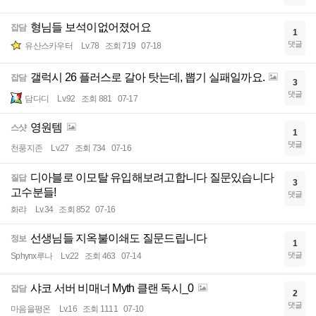
형님들 보석이없어졌어요
잡담
1
댓글
유산스카우터
Lv.78
조회 719
07-18
갤럭시 26 플러스로 갈아 탓는데, 뽑기 실패일까요.
잡담
3
댓글
담다디
Lv.92
조회 881
07-17
영원템
스샷
1
댓글
천풍지존
Lv.27
조회 734
07-16
디아블로 이모탈 유입해보려고합니다 질문있습니다
질답
3
고수분들!
댓글
화랴
Lv.34
조회 852
07-16
선생님들 지옥불이쇄도 질문드립니다
정보
1
댓글
Sphynx루나
Lv.22
조회 463
07-14
샤코 서버 비매너 Myth 클랜 독시_0
잡담
2
댓글
마음을평온
Lv.16
조회 1111
07-10