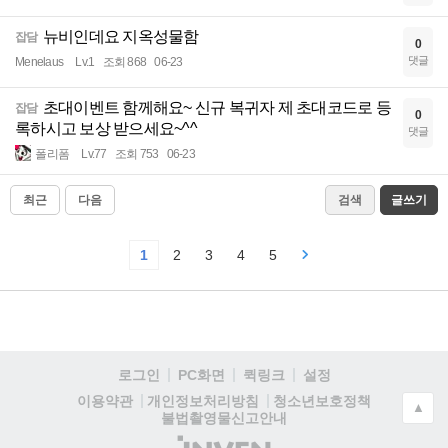
뉴비인데요 지옥성물함
잡담
0
댓글
Menelaus
Lv.1
조회 868
06-23
초대이벤트 함께해요~ 신규 복귀자 제 초대코드로 등
잡담
0
록하시고 보상 받으세요~^^
댓글
폴리폼
Lv.77
조회 753
06-23
최근
다음
검색
글쓰기
1
2
3
4
5
로그인
PC화면
퀵링크
설정
청소년보호정책
이용약관
개인정보처리방침
▲
불법촬영물신고안내
(주)