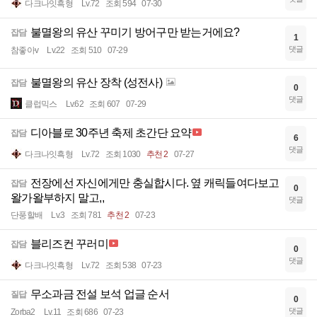
다크나잇흑형
Lv.72
조회 594
07-30
불멸왕의 유산 꾸미기 방어구만 받는거에요?
잡담
1
댓글
참좋아v
Lv.22
조회 510
07-29
불멸왕의 유산 장착 (성전사)
잡담
0
댓글
클럽믹스
Lv.62
조회 607
07-29
디아블로 30주년 축제 초간단 요약
잡담
6
댓글
다크나잇흑형
Lv.72
조회 1030
추천 2
07-27
전장에선 자신에게만 충실합시다. 옆 캐릭들여다보고
잡담
0
왈가왈부하지 말고,,
댓글
단풍할배
Lv.3
조회 781
추천 2
07-23
블리즈컨 꾸러미
잡담
0
댓글
다크나잇흑형
Lv.72
조회 538
07-23
무소과금 전설 보석 업글 순서
질답
0
댓글
Zorba2
Lv.11
조회 686
07-23