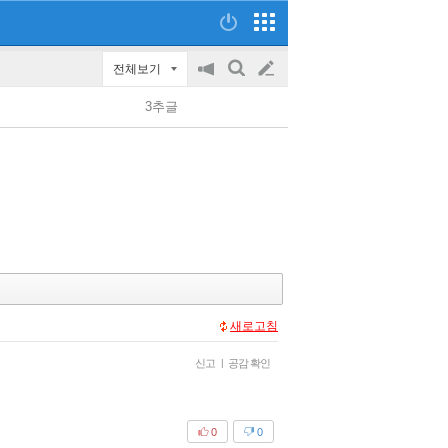
전체보기
공
검
글
지
색
3추글
on/off
쓰
기
새로고침
신고
|
공감 확인
0
0