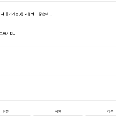
 들어가는것) 고행써도 좋은데 ,,
.
고하시길,,
본문
이전
다음