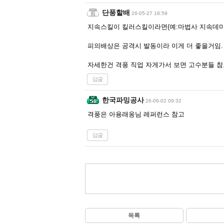
단풍할배
26-05-27 18:59
지속스킬이 킬러스킬이라면(예:마법사 지속데미지
피의배상은 공격시 발동이라 이게 더 좋을거임
자세한건 격풍 직업 자게가서 보면 고수분들 참
답글
한국파밍공사
26-06-02 09:32
격풍은 아용래옹님 레퍼런스 참고
답글
목록