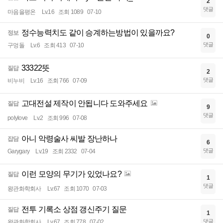
2
댓글
마음을평온
Lv.16
조회 1089
07-10
정수능력치도 같이 승계하는방법이 있을까요?
정보
0
댓글
구멍돌
Lv.6
조회 413
07-10
33322뜻
질답
2
댓글
비누비
Lv.16
조회 766
07-09
고대전설 제작이 안됩니다 도와주세요
질답
9
댓글
polylove
Lv.2
조회 996
07-08
아니 악령술사 씨발 장난하나
잡담
6
댓글
Garygary
Lv.19
조회 2332
07-04
이런 모양의 무기가 있었나요?
질답
1
댓글
왕관화학회사
Lv.67
조회 1070
07-03
전투 기록소 상점 갱신주기 질문
질답
1
댓글
왕관화학회사
Lv.67
조회 778
07-02