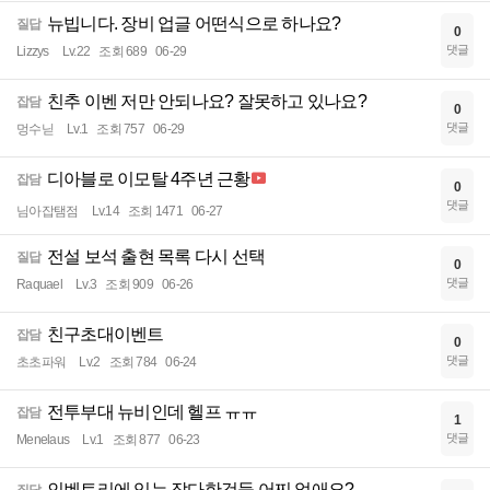
뉴빕니다. 장비 업글 어떤식으로 하나요?
질답
0
댓글
Lizzys
Lv.22
조회 689
06-29
친추 이벤 저만 안되나요? 잘못하고 있나요?
잡담
0
댓글
멍수닏
Lv.1
조회 757
06-29
디아블로 이모탈 4주년 근황
잡담
0
댓글
님아잡탬점
Lv.14
조회 1471
06-27
전설 보석 출현 목록 다시 선택
질답
0
댓글
Raquael
Lv.3
조회 909
06-26
친구초대이벤트
잡담
0
댓글
초초파워
Lv.2
조회 784
06-24
전투부대 뉴비인데 헬프 ㅠㅠ
잡담
1
댓글
Menelaus
Lv.1
조회 877
06-23
인벤토리에 있는 잡다한것들 어찌 없애요?