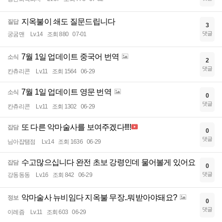
지옥불이 쇄도 질문드립니다
질답
3
댓글
궁굼맨
Lv.14
조회 880
07-01
7월 1일 업데이트 중국어 번역
소식
2
댓글
칸츄리콘
Lv.11
조회 1564
06-29
7월 1일 업데이트 영문 번역
소식
0
댓글
칸츄리콘
Lv.11
조회 1302
06-29
또 다른 악마술사를 보여주겠다!!!!
잡담
0
댓글
님아잡탬점
Lv.14
조회 1636
06-29
수고많으십니다 완전 초보 강령인데 물어볼게 있어요
잡담
0
댓글
강동동동
Lv.16
조회 842
06-29
악마술사 뉴비임다 지옥불 무장..뭐받아야돼요?
정보
0
댓글
이레즘
Lv.11
조회 603
06-29