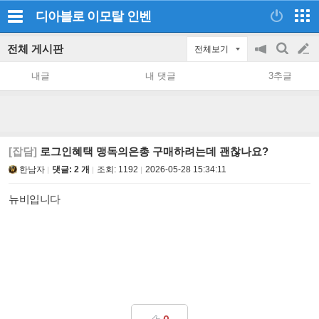
디아블로 이모탈
인벤
전체 게시판
전체보기
공
검
글
지
색
내글
내 댓글
3추글
on/off
쓰
기
[잡담]
로그인혜택 맹독의은총 구매하려는데 괜찮나요?
한남자
댓글: 2 개
조회:
1192
2026-05-28 15:34:11
뉴비입니다