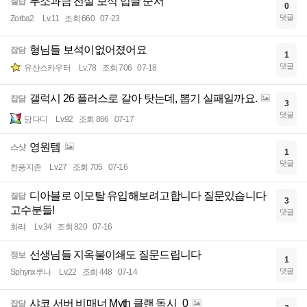
무소과금 전설 보석 업글 순서
질답
0
댓글
Zorba2
Lv.11
조회 660
07-23
형님들 보석이없어졌어요
잡담
1
댓글
유산스카우터
Lv.78
조회 706
07-18
갤럭시 26 플러스로 갈아 탓는데, 뽑기 실패일까요.
잡담
3
댓글
담다디
Lv.92
조회 866
07-17
영원템
스샷
1
댓글
천풍지존
Lv.27
조회 705
07-16
디아블로 이모탈 유입해보려고합니다 질문있습니다
질답
3
고수분들!
댓글
화랴
Lv.34
조회 820
07-16
선생님들 지옥불이쇄도 질문드립니다
정보
1
댓글
Sphynx루나
Lv.22
조회 448
07-14
샤코 서버 비매너 Myth 클랜 독시_0
잡담