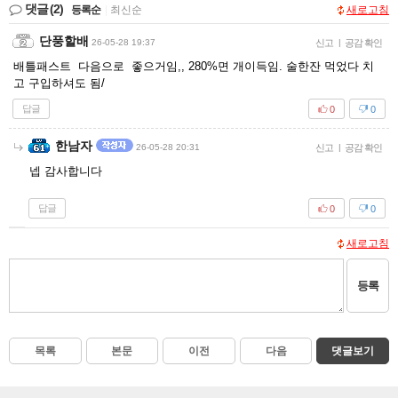
댓글
(2)
등록순
|
최신순
새로고침
단풍할배
26-05-28 19:37
신고
|
공감 확인
배틀패스트 다음으로 좋으거임,, 280%면 개이득임. 술한잔 먹었다 치
고 구입하셔도 됨/
답글
0
0
한남자
26-05-28 20:31
신고
|
공감 확인
넵 감사합니다
답글
0
0
새로고침
등록
목록
본문
이전
다음
댓글보기