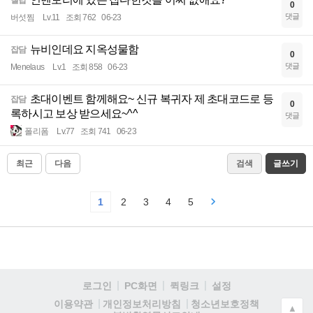
질답
0
댓글
버섯찜
Lv.11
조회 762
06-23
뉴비인데요 지옥성물함
잡담
0
댓글
Menelaus
Lv.1
조회 858
06-23
초대이벤트 함께해요~ 신규 복귀자 제 초대코드로 등
잡담
0
록하시고 보상 받으세요~^^
댓글
폴리폼
Lv.77
조회 741
06-23
최근
다음
검색
글쓰기
1
2
3
4
5
로그인
PC화면
퀵링크
설정
청소년보호정책
이용약관
개인정보처리방침
▲