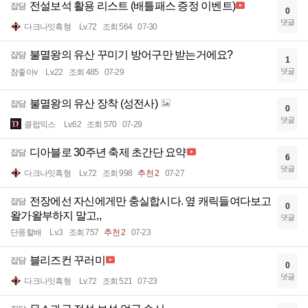
전설보석 활용 리스트 (배틀패스 증정 이벤트)
잡담
0
댓글
다크나잇흑형
Lv.72
조회 564
07-30
불멸왕의 유산 꾸미기 방어구만 받는거에요?
잡담
1
댓글
참좋아v
Lv.22
조회 485
07-29
불멸왕의 유산 장착 (성전사)
잡담
0
댓글
클럽믹스
Lv.62
조회 570
07-29
디아블로 30주년 축제 초간단 요약
잡담
6
댓글
다크나잇흑형
Lv.72
조회 998
추천 2
07-27
전장에선 자신에게만 충실합시다. 옆 캐릭들여다보고
잡담
0
왈가왈부하지 말고,,
댓글
단풍할배
Lv.3
조회 757
추천 2
07-23
블리즈컨 꾸러미
잡담
0
댓글
다크나잇흑형
Lv.72
조회 521
07-23