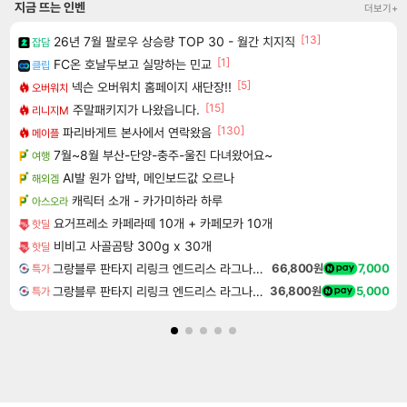
지금 뜨는 인벤
더보기+
[13]
26년 7월 팔로우 상승량 TOP 30 - 월간 치지직
잡담
[1]
FC온 호날두보고 실망하는 민교
클립
[5]
넥슨 오버워치 홈페이지 새단장!!
오버워치
[15]
주말패키지가 나왔읍니다.
리니지M
[130]
파리바게트 본사에서 연락왔음
메이플
7월~8월 부산-단양-충주-울진 다녀왔어요~
여행
AI발 원가 압박, 메인보드값 오르나
해외겜
캐릭터 소개 - 카가미하라 하루
아스오라
요거프레소 카페라떼 10개 + 카페모카 10개
핫딜
비비고 사골곰탕 300g x 30개
핫딜
그랑블루 판타지 리링크 엔드리스 라그나로크 Granblue Fantasy Relink Endless Ragnarok
66,800원
7,000
특가
그랑블루 판타지 리링크 엔드리스 라그나로크 업그레이드 킷 Granblue Fantasy Relink Endless Ragnarok Upgrade Kit DLC
36,800원
5,000
특가