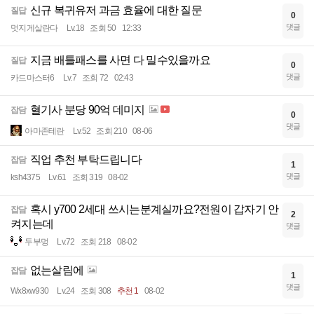
신규 복귀유저 과금 효율에 대한 질문
질답
0
댓글
멋지게살란다
Lv.18
조회 50
12:33
지금 배틀패스를 사면 다 밀수있을까요
질답
0
댓글
카드마스터6
Lv.7
조회 72
02:43
혈기사 분당 90억 데미지
잡담
0
댓글
아마존테란
Lv.52
조회 210
08-06
직업 추천 부탁드립니다
잡담
1
댓글
ksh4375
Lv.61
조회 319
08-02
혹시 y700 2세대 쓰시는분계실까요?전원이 갑자기 안
잡담
2
켜지는데
댓글
두부멍
Lv.72
조회 218
08-02
없는살림에
잡담
1
댓글
Wx8xw930
Lv.24
조회 308
추천 1
08-02