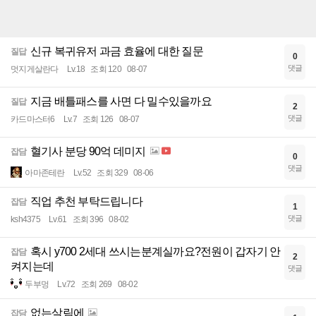
신규 복귀유저 과금 효율에 대한 질문
질답
0
댓글
멋지게살란다
Lv.18
조회 120
08-07
지금 배틀패스를 사면 다 밀수있을까요
질답
2
댓글
카드마스터6
Lv.7
조회 126
08-07
혈기사 분당 90억 데미지
잡담
0
댓글
아마존테란
Lv.52
조회 329
08-06
직업 추천 부탁드립니다
잡담
1
댓글
ksh4375
Lv.61
조회 396
08-02
혹시 y700 2세대 쓰시는분계실까요?전원이 갑자기 안
잡담
2
켜지는데
댓글
두부멍
Lv.72
조회 269
08-02
없는살림에
잡담