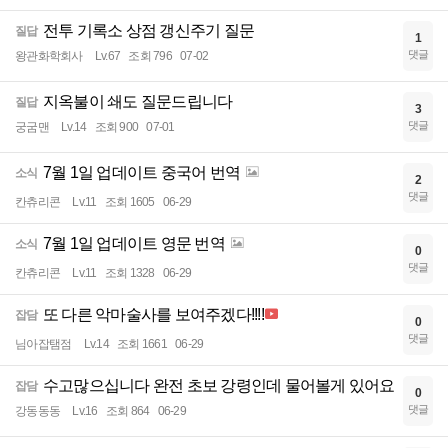
전투 기록소 상점 갱신주기 질문
질답
1
댓글
왕관화학회사
Lv.67
조회 796
07-02
지옥불이 쇄도 질문드립니다
질답
3
댓글
궁굼맨
Lv.14
조회 900
07-01
7월 1일 업데이트 중국어 번역
소식
2
댓글
칸츄리콘
Lv.11
조회 1605
06-29
7월 1일 업데이트 영문 번역
소식
0
댓글
칸츄리콘
Lv.11
조회 1328
06-29
또 다른 악마술사를 보여주겠다!!!!
잡담
0
댓글
님아잡탬점
Lv.14
조회 1661
06-29
수고많으십니다 완전 초보 강령인데 물어볼게 있어요
잡담
0
댓글
강동동동
Lv.16
조회 864
06-29