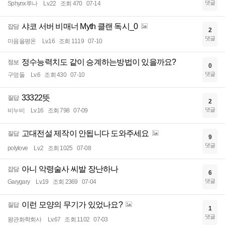
댓글
Sphynx루나
Lv.22
조회 470
07-14
샤코 서버 비매너 Myth 클랜 독시_0
잡담
2
댓글
마음을평온
Lv.16
조회 1119
07-10
정수능력치도 같이 승계하는방법이 있을까요?
정보
0
댓글
구멍돌
Lv.6
조회 430
07-10
33322뜻
질답
2
댓글
비누비
Lv.16
조회 798
07-09
고대전설 제작이 안됩니다 도와주세요
질답
9
댓글
polylove
Lv.2
조회 1025
07-08
아니 악령술사 씨발 장난하나
잡담
6
댓글
Garygary
Lv.19
조회 2369
07-04
이런 모양의 무기가 있었나요?
질답
1
댓글
왕관화학회사
Lv.67
조회 1102
07-03