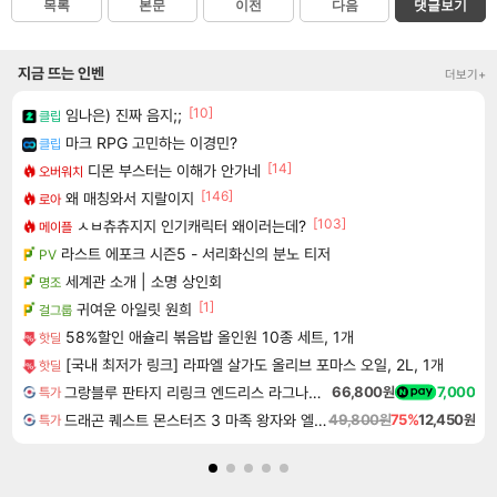
목록
본문
이전
다음
댓글보기
지금 뜨는 인벤
더보기+
[10]
임나은) 진짜 음지;;
클립
마크 RPG 고민하는 이경민?
클립
[14]
디몬 부스터는 이해가 안가네
오버워치
[146]
왜 매칭와서 지랄이지
로아
[103]
ㅅㅂ츄츄지지 인기캐릭터 왜이러는데?
메이플
라스트 에포크 시즌5 - 서리화신의 분노 티저
PV
세계관 소개 | 소명 상인회
명조
[1]
귀여운 아일릿 원희
걸그룹
58%할인 애슐리 볶음밥 올인원 10종 세트, 1개
핫딜
[국내 최저가 링크] 라파엘 살가도 올리브 포마스 오일, 2L, 1개
핫딜
그랑블루 판타지 리링크 엔드리스 라그나로크 Granblue Fantasy Relink Endless Ragnarok
66,800원
7,000
특가
드래곤 퀘스트 몬스터즈 3 마족 왕자와 엘프의 여행 Dragon Quest Monsters The Dark Prince
49,800원
75%
12,450원
특가