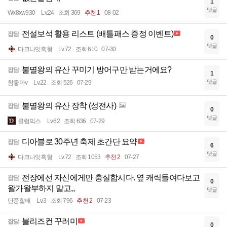
1
댓글
Wx8xw930
Lv.24
조회 369
추천 1
08-02
전설보석 활용 리스트 (배틀패스 증정 이벤트)
잡담
0
댓글
다크나잇흑형
Lv.72
조회 610
07-30
불멸왕의 유산 꾸미기 방어구만 받는거에요?
잡담
1
댓글
참좋아v
Lv.22
조회 526
07-29
불멸왕의 유산 장착 (성전사)
잡담
0
댓글
클럽믹스
Lv.62
조회 636
07-29
디아블로 30주년 축제 초간단 요약
잡담
6
댓글
다크나잇흑형
Lv.72
조회 1053
추천 2
07-27
전장에선 자신에게만 충실합시다. 옆 캐릭들여다보고
잡담
0
왈가왈부하지 말고,,
댓글
단풍할배
Lv.3
조회 796
추천 2
07-23
블리즈컨 꾸러미
잡담
0