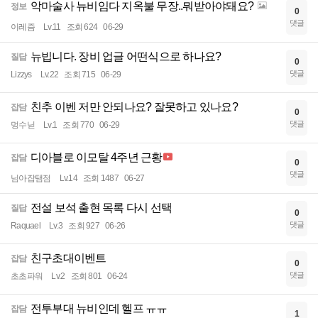
악마술사 뉴비임다 지옥불 무장..뭐받아야돼요?
정보
0
댓글
이레즘
Lv.11
조회 624
06-29
뉴빕니다. 장비 업글 어떤식으로 하나요?
질답
0
댓글
Lizzys
Lv.22
조회 715
06-29
친추 이벤 저만 안되나요? 잘못하고 있나요?
잡담
0
댓글
멍수닏
Lv.1
조회 770
06-29
디아블로 이모탈 4주년 근황
잡담
0
댓글
님아잡탬점
Lv.14
조회 1487
06-27
전설 보석 출현 목록 다시 선택
질답
0
댓글
Raquael
Lv.3
조회 927
06-26
친구초대이벤트
잡담
0
댓글
초초파워
Lv.2
조회 801
06-24
전투부대 뉴비인데 헬프 ㅠㅠ
잡담
1