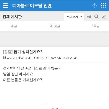
디아블로 이모탈
인벤
전체 게시판
전체보기
공
검
글
지
색
내글
내 댓글
3추글
on/off
쓰
기
[잡담]
뽑기 실패인가요?
담다디
댓글: 1 개
조회:
1407
2026-06-03 07:22:38
갤23fe에서 갤26플러스로 갈아 탓는데,
발열 장난 아니네요.
다른 분들은 어떠신가요?