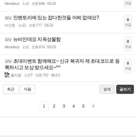
댓글
Menelaus
Lv.1
조회 898
06-23
인벤토리에 있는 잡다한것들 어찌 없애요?
질답
0
댓글
버섯찜
Lv.11
조회 777
06-23
뉴비인데요 지옥성물함
잡담
0
댓글
Menelaus
Lv.1
조회 874
06-23
초대이벤트 함께해요~ 신규 복귀자 제 초대코드로 등
잡담
0
록하시고 보상 받으세요~^^
댓글
폴리폼
Lv.77
조회 757
06-23
최근
다음
검색
글쓰기
1
2
3
4
5