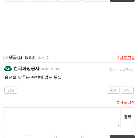
댓글
(1)
등록순
|
최신순
새로고침
한국파밍공사
26-06-05 15:28
신고
|
공감 확인
옵션을 낮추는 수밖에 없는 듯요
답글
0
0
새로고침
등록