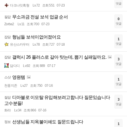
댓글
다크나잇흑형
Lv.72
조회 551
07-23
무소과금 전설 보석 업글 순서
질답
0
댓글
Zorba2
Lv.11
조회 700
07-23
형님들 보석이없어졌어요
잡담
1
댓글
유산스카우터
Lv.78
조회 727
07-18
갤럭시 26 플러스로 갈아 탓는데, 뽑기 실패일까요.
잡담
3
댓글
담다디
Lv.92
조회 889
07-17
영원템
스샷
1
댓글
천풍지존
Lv.27
조회 750
07-16
디아블로 이모탈 유입해보려고합니다 질문있습니다
질답
3
고수분들!
댓글
화랴
Lv.34
조회 866
07-16
선생님들 지옥불이쇄도 질문드립니다
정보
1