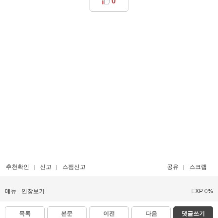
0
추천확인
신고
스팸신고
공유
스크랩
메뉴
인장보기
EXP 0%
목록
본문
이전
다음
댓글쓰기