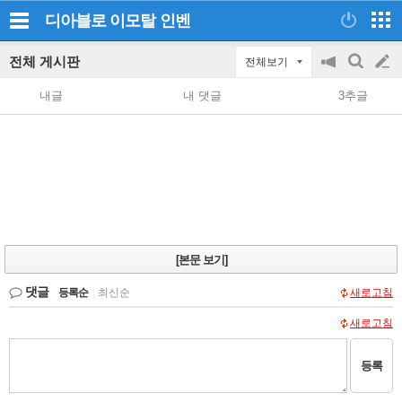
디아블로 이모탈
인벤
전체 게시판
전체보기
공
검
글
지
색
내글
내 댓글
3추글
on/off
쓰
기
[본문 보기]
댓글
등록순
|
최신순
새로고침
새로고침
등록