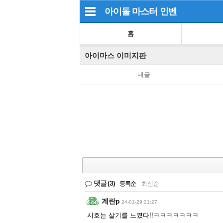
아이돌 마스터
인벤
홈
아이마스 이미지판
내글
댓글
(3)
등록순
|
최신순
계란p
24-01-29 21:27
시호는 살기를 느꼈다!!ㅋㅋㅋㅋㅋㅋㅋ