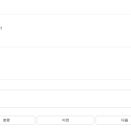
!
본문
이전
다음