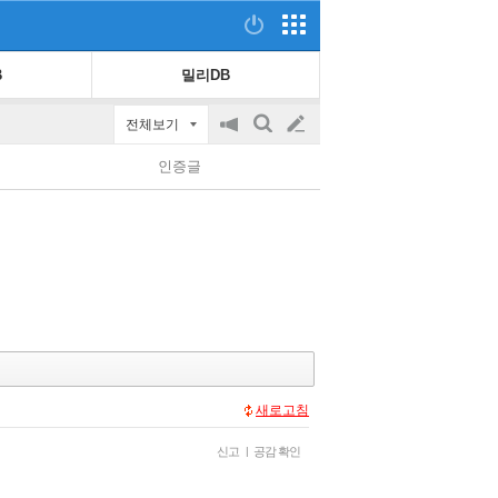
B
밀리DB
전체보기
공
검
글
지
색
인증글
on/off
쓰
기
새로고침
신고
|
공감 확인