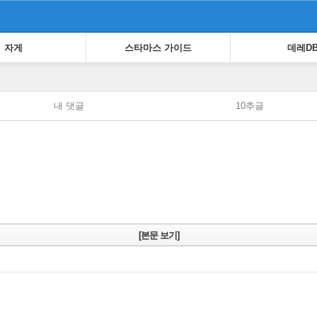
자게
스타마스 가이드
데레D
내 댓글
10추글
[본문 보기]