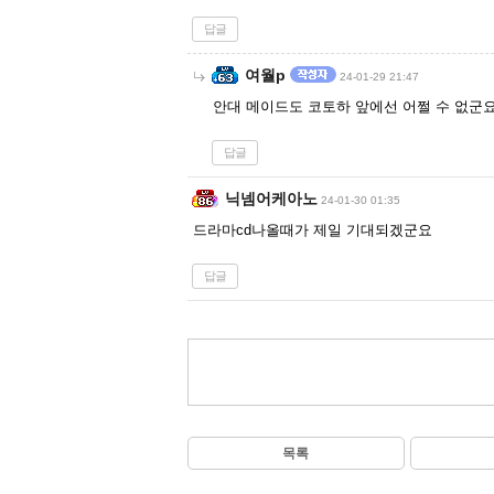
답글
여월p
24-01-29 21:47
안대 메이드도 코토하 앞에선 어쩔 수 없군요
답글
닉넴어케아노
24-01-30 01:35
드라마cd나올때가 제일 기대되겠군요
답글
목록