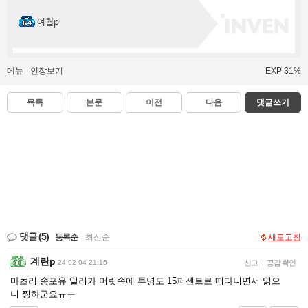
여월p
메뉴
인장보기
EXP 31%
목록
본문
이전
다음
댓글쓰기
댓글
(5)
등록순
|
최신순
새로고침
계란p
24-02-04 21:16
신고
|
공감 확인
마츠리 송포유 일러가 머릿속에 투명도 15퍼센트로 떠다니면서 읽으
니 찡하군요ㅠㅜ