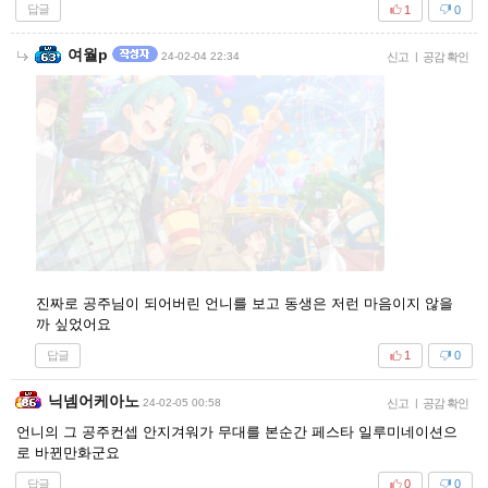
답글
1
0
여월p
24-02-04 22:34
신고
|
공감 확인
진짜로 공주님이 되어버린 언니를 보고 동생은 저런 마음이지 않을
까 싶었어요
답글
1
0
닉넴어케아노
24-02-05 00:58
신고
|
공감 확인
언니의 그 공주컨셉 안지겨워가 무대를 본순간 페스타 일루미네이션으
로 바뀐만화군요
답글
0
0