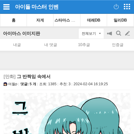
아이돌 마스터
인벤
스타마스 가이드
홈
자게
데레DB
밀리DB
아이마스 이미지판
전체보기
공
검
글
지
색
내글
내 댓글
10추글
인증글
on/off
쓰
기
[만화]
그 반짝임 속에서
여월p
댓글: 5 개
조회:
1385
추천:
3
2024-02-04 16:19:25