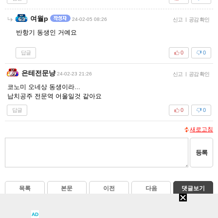
여월p
24-02-05 08:26
신고
|
공감 확인
반항기 동생인 거예요
답글
0
0
은테전문냥
24-02-23 21:26
신고
|
공감 확인
코노미 오네상 동생이라...
납치공주 전문역 어울일것 같아요
답글
0
0
새로고침
등록
목록
본문
이전
다음
댓글보기
AD
지금 뜨는 인벤