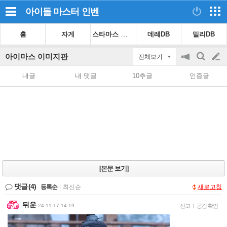
아이돌 마스터
인벤
스타마스 가이드
홈
자게
데레DB
밀리DB
아이마스 이미지판
전체보기
공
검
글
지
색
내글
내 댓글
10추글
인증글
on/off
쓰
기
[본문 보기]
댓글
(4)
등록순
|
최신순
새로고침
뒤운
24-11-17 14:19
신고
|
공감 확인