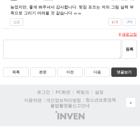
늦었지만, 좋게 봐주셔서 감사합니다. 뒷짐 포즈는 저의 그림 실력 부
족으로 그리기 어려울 것 같습니다 ㅠㅠ
답글
0
0
새로고침
등록
목록
본문
이전
다음
댓글보기
로그인
PC화면
퀵링크
설정
청소년보호정책
이용약관
개인정보처리방침
▲
불법촬영물신고안내
(주)
인
벤