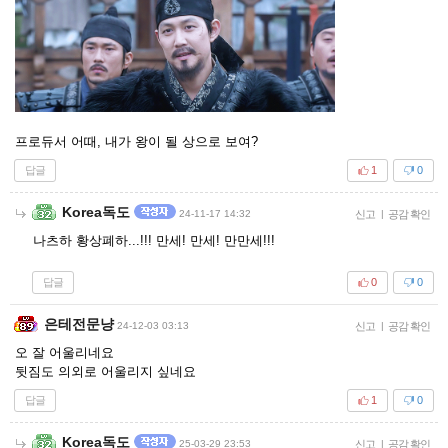
프로듀서 어때, 내가 왕이 될 상으로 보여?
답글
1
0
Korea독도
24-11-17 14:32
신고
|
공감 확인
나츠하 황상폐하...!!! 만세! 만세! 만만세!!!
답글
0
0
은테전문냥
24-12-03 03:13
신고
|
공감 확인
오 잘 어울리네요
뒷짐도 의외로 어울리지 싶네요
답글
1
0
Korea독도
25-03-29 23:53
신고
|
공감 확인