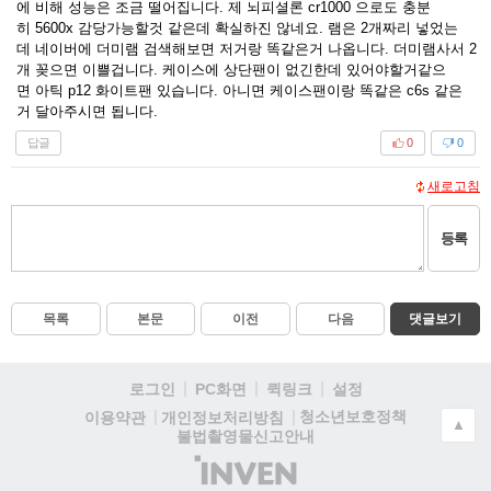
에 비해 성능은 조금 떨어집니다. 제 뇌피셜론 cr1000 으로도 충분
히 5600x 감당가능할것 같은데 확실하진 않네요. 램은 2개짜리 넣었는
데 네이버에 더미램 검색해보면 저거랑 똑같은거 나옵니다. 더미램사서 2
개 꽂으면 이쁠겁니다. 케이스에 상단팬이 없긴한데 있어야할거같으
면 아틱 p12 화이트팬 있습니다. 아니면 케이스팬이랑 똑같은 c6s 같은
거 달아주시면 됩니다.
답글
0
0
새로고침
등록
목록
본문
이전
다음
댓글보기
로그인
PC화면
퀵링크
설정
청소년보호정책
이용약관
개인정보처리방침
▲
불법촬영물신고안내
(주)
인