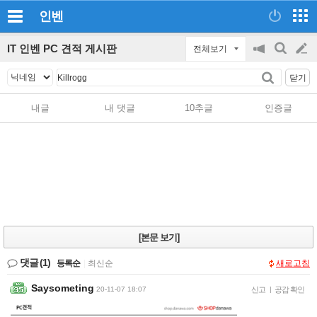
인벤
IT 인벤 PC 견적 게시판
전체보기
공
검
글
지
색
닫기
on/off
쓰
내글
내 댓글
10추글
인증글
기
[본문 보기]
댓글
(1)
등록순
|
최신순
새로고침
Saysometing
20-11-07 18:07
신고
|
공감 확인