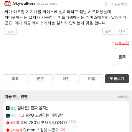
Skywalkers
20-11-27 16:59
신고
|
공감 확인
제가 아크릴 지지대를 케이스에 설치하려고 몇번 시도해봤는데....
빅타워에서는 설치가 가능한데 미들타워에서는 케이스에 따라 달라지더
군요. 아마 지금 케이스에서는 설치가 안되는게 맞을 겁니다.
답글
0
0
새로고침
등록
목록
본문
이전
다음
댓글보기
지금 뜨는 인벤
더보기+
임나은) 진짜 음지;;
클립
마크 RPG 고민하는 이경민?
클립
[56]
후닝 780억 부자 아니였음??
메이플
[5]
D.mon 스킬셋 나왔다
오버워치