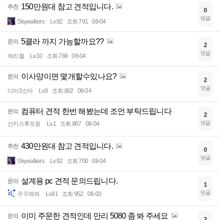
150만원대 참고 견적입니다.
추천
0
댓글
Skywalkers
Lv.92
조회 791
08-04
5클라 까지 가능할까요??
문의
2
댓글
제리젤
Lv.10
조회 788
08-04
이사양이면 몇개할수있나요?
문의
2
댓글
디아3소마
Lv.9
조회 802
08-04
컴퓨터 견적 한번 해봤는데 조언 부탁드립니다
문의
2
댓글
선키스후포옹
Lv.1
조회 867
08-04
430만원대 참고 견적입니다.
추천
0
댓글
Skywalkers
Lv.92
조회 700
08-04
설계용 pc 견적 문의드립니다.
문의
1
댓글
꾸꾸꽈꽈
Lv.81
조회 952
08-03
이미 주문한 견적인데 만리 5080 좀 봐 주세요
문의
2