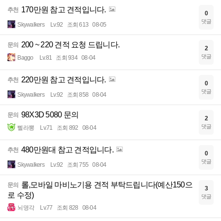
170만원 참고 견적입니다.
추천
0
댓글
Skywalkers
Lv.92
조회 613
08-05
200 ~ 220 견적 요청 드립니다.
문의
2
댓글
Baggo
Lv.81
조회 934
08-04
220만원 참고 견적입니다.
추천
0
댓글
Skywalkers
Lv.92
조회 858
08-04
98X3D 5080 문의
문의
2
댓글
삘라뽕
Lv.71
조회 892
08-04
480만원대 참고 견적입니다.
추천
0
댓글
Skywalkers
Lv.92
조회 755
08-04
롤,모바일 마비노기용 견적 부탁드립니다(예산150으
문의
3
로 수정)
댓글
뇌명각
Lv.77
조회 828
08-04