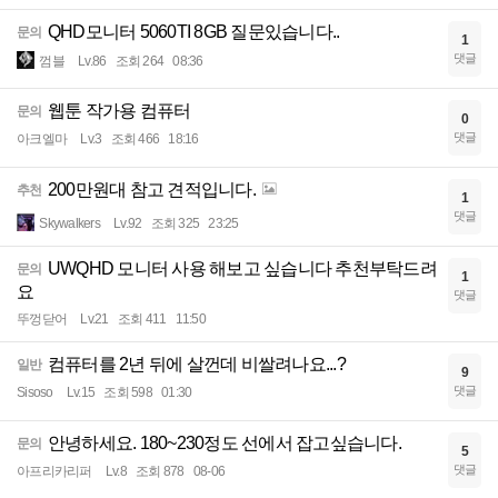
QHD모니터 5060TI 8GB 질문있습니다..
문의
1
댓글
껌블
Lv.86
조회 264
08:36
웹툰 작가용 컴퓨터
문의
0
댓글
아크엘마
Lv.3
조회 466
18:16
200만원대 참고 견적입니다.
추천
1
댓글
Skywalkers
Lv.92
조회 325
23:25
UWQHD 모니터 사용 해보고 싶습니다 추천부탁드려
문의
1
요
댓글
뚜껑닫어
Lv.21
조회 411
11:50
컴퓨터를 2년 뒤에 살껀데 비쌀려나요...?
일반
9
댓글
Sisoso
Lv.15
조회 598
01:30
안녕하세요. 180~230정도 선에서 잡고싶습니다.
문의
5
댓글
아프리카리퍼
Lv.8
조회 878
08-06