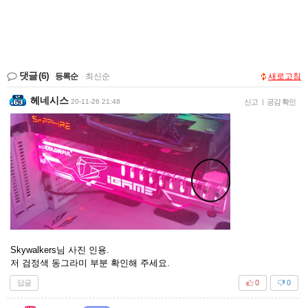
댓글
(6)
등록순
|
최신순
새로고침
헤네시스
20-11-26 21:48
신고
|
공감 확인
Skywalkers님 사진 인용.
저 검정색 동그라미 부분 확인해 주세요.
답글
0
0