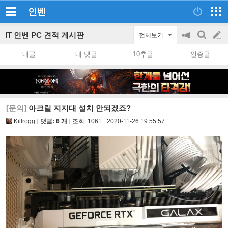
인벤
IT 인벤 PC 견적 게시판
전체보기
공
검
글
지
색
내글
내 댓글
10추글
인증글
on/off
쓰
기
[문의]
아크릴 지지대 설치 안되겠죠?
Killrogg
댓글: 6 개
조회:
1061
2020-11-26 19:55:57