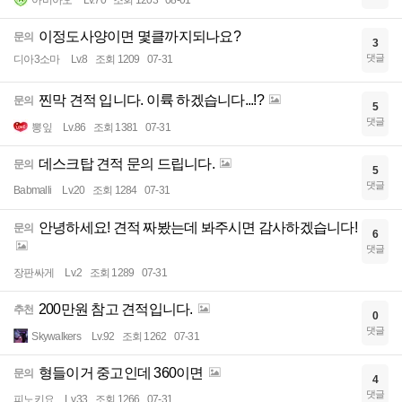
이정도사양이면 몇클까지되나요?
문의
3
댓글
디아3소마
Lv.8
조회 1209
07-31
찐막 견적 입니다. 이륙 하겠습니다...!?
문의
5
댓글
뽕잎
Lv.86
조회 1381
07-31
데스크탑 견적 문의 드립니다.
문의
5
댓글
Babmalli
Lv.20
조회 1284
07-31
안녕하세요! 견적 짜봤는데 봐주시면 감사하겠습니다!
문의
6
댓글
장판싸게
Lv.2
조회 1289
07-31
200만원 참고 견적입니다.
추천
0
댓글
Skywalkers
Lv.92
조회 1262
07-31
형들이거 중고인데 360이면
문의
4
댓글
피노키요
Lv.33
조회 1266
07-31