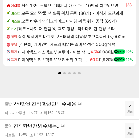
[88]
환산 13만 스펙으로 삐져서 매주 수로 10만점 치고있으면 ㅋㅋ
메이플
모든 요리/작물 책 획득 위치 공략 (36개) - 미식가 도전과제
비스트
모든 바우에라 업그레이드 아이템 획득 위치 공략 (89개)
비스트
[페르소나5: 더 팬텀 X] 괴도 영상 l 타카마키 안·댄싱 스타
PV
삼성 맥세이프 마그넷 보조배터리 대용량 초고속충전 (5,000mAh 유선25W 무선15W)
핫딜
[직판몰] 레이먼킴 셰프의 뼈없는 갈비탕 정석 500g*4팩
핫딜
디제이맥스 리스펙트 V 블루아카이브 팩 DJMAX RESPECT V Blue Archive Pack DLC
65%
6,930원
12%
특가
디제이맥스 리스펙트 V V 리버티 3 팩 DJMAX RESPECT V V Liberty 3 Pack DLC
60%
11,920원
12%
특가
270만원 견적 한번만 봐주세용
일반
2
댓글
피파대박주셈
Lv.27
조회 152
16:47
견적한번만 봐주세용..
문의
4
댓글
디브릴
Lv.56
조회 193
13:17