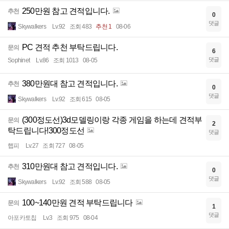
250만원 참고 견적입니다.
추천
0
댓글
Skywalkers
Lv.92
조회 483
추천 1
08-06
PC 견적 추천 부탁드립니다.
문의
6
댓글
Sophinet
Lv.86
조회 1013
08-05
380만원대 참고 견적입니다.
추천
0
댓글
Skywalkers
Lv.92
조회 615
08-05
(300정도선)3d모델링이랑 각종 게임을 하는데 견적부
문의
2
탁드립니다!300정도선
댓글
햅피
Lv.27
조회 727
08-05
310만원대 참고 견적입니다.
추천
0
댓글
Skywalkers
Lv.92
조회 588
08-05
100~140만원 견적 부탁드립니다
문의
1
댓글
아포카토칩
Lv.3
조회 975
08-04