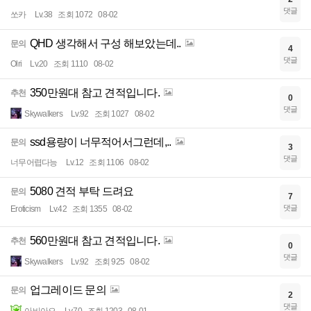
댓글
쏘카
Lv.38
조회 1072
08-02
QHD 생각해서 구성 해보았는데..
문의
4
댓글
Olri
Lv.20
조회 1110
08-02
350만원대 참고 견적입니다.
추천
0
댓글
Skywalkers
Lv.92
조회 1027
08-02
ssd용량이 너무적어서그런데,..
문의
3
댓글
너무어렵다능
Lv.12
조회 1106
08-02
5080 견적 부탁 드려요
문의
7
댓글
Eroticism
Lv.42
조회 1355
08-02
560만원대 참고 견적입니다.
추천
0
댓글
Skywalkers
Lv.92
조회 925
08-02
업그레이드 문의
문의
2
댓글
아비아오
Lv.70
조회 1203
08-01