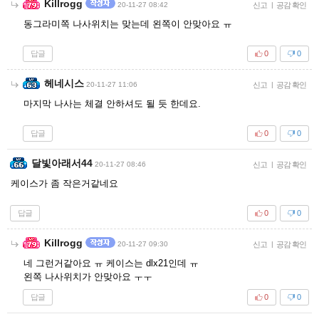
Killrogg
20-11-27 08:42
신고
|
공감 확인
동그라미쪽 나사위치는 맞는데 왼쪽이 안맞아요 ㅠ
답글
0
0
헤네시스
20-11-27 11:06
신고
|
공감 확인
마지막 나사는 체결 안하셔도 될 듯 한데요.
답글
0
0
달빛아래서44
20-11-27 08:46
신고
|
공감 확인
케이스가 좀 작은거같네요
답글
0
0
Killrogg
20-11-27 09:30
신고
|
공감 확인
네 그런거같아요 ㅠ 케이스는 dlx21인데 ㅠ
왼쪽 나사위치가 안맞아요 ㅜㅜ
답글
0
0