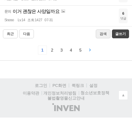
이거 괜찮은 사양일까요
문의
6
댓글
Sisoso
Lv.14
조회 1427
07-31
최근
다음
검색
글쓰기
1
2
3
4
5
로그인
PC화면
퀵링크
설정
청소년보호정책
이용약관
개인정보처리방침
▲
불법촬영물신고안내
(주)
인
벤