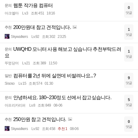
웹툰 작가용 컴퓨터
문의
0
댓글
아크엘마
Lv.3
조회 451
18:16
200만원대 참고 견적입니다.
추천
1
댓글
Skywalkers
Lv.92
조회 302
23:25
UWQHD 모니터 사용 해보고 싶습니다 추천부탁드려
문의
1
요
댓글
뚜껑닫어
Lv.21
조회 389
11:50
컴퓨터를 2년 뒤에 살껀데 비쌀려나요...?
일반
9
댓글
Sisoso
Lv.15
조회 574
01:30
안녕하세요. 180~230정도 선에서 잡고싶습니다.
문의
5
댓글
아프리카리퍼
Lv.8
조회 849
08-06
250만원 참고 견적입니다.
추천
0
댓글
Skywalkers
Lv.92
조회 458
추천 1
08-06