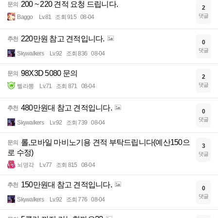
200 ~ 220 견적 요청 드립니다.
문의
2
댓글
Baggo
Lv.81
조회 915
08-04
220만원 참고 견적입니다.
추천
0
댓글
Skywalkers
Lv.92
조회 836
08-04
98X3D 5080 문의
문의
2
댓글
삘라뽕
Lv.71
조회 871
08-04
480만원대 참고 견적입니다.
추천
0
댓글
Skywalkers
Lv.92
조회 739
08-04
롤,모바일 마비노기용 견적 부탁드립니다(예산150으
문의
3
로 수정)
댓글
뇌명각
Lv.77
조회 815
08-04
150만원대 참고 견적입니다.
추천
0
댓글
Skywalkers
Lv.92
조회 776
08-04