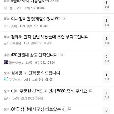
5클라 까지 가능할까요??
문의
2
댓글
제리젤
Lv.10
조회 777
08-04
이사양이면 몇개할수있나요?
문의
2
댓글
디아3소마
Lv.9
조회 787
08-04
컴퓨터 견적 한번 해봤는데 조언 부탁드립니다
문의
2
댓글
선키스후포옹
Lv.1
조회 853
08-04
430만원대 참고 견적입니다.
추천
0
댓글
Skywalkers
Lv.92
조회 681
08-04
설계용 pc 견적 문의드립니다.
문의
1
댓글
꾸꾸꽈꽈
Lv.81
조회 941
08-03
이미 주문한 견적인데 만리 5080 좀 봐 주세요
문의
2
댓글
쏘카
Lv.38
조회 1052
08-02
QHD 생각해서 구성 해보았는데..
문의
4