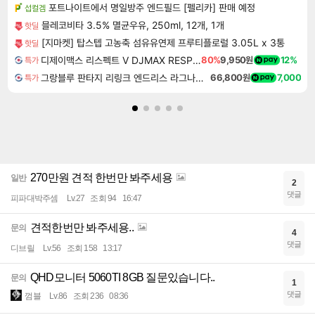
포트나이트에서 명일방주 엔드필드 [펠리카] 판매 예정
섭컬겜
믈레코비타 3.5% 멸균우유, 250ml, 12개, 1개
핫딜
[지마켓] 탑스텝 고농축 섬유유연제 프루티플로럴 3.05L x 3통
핫딜
디제이맥스 리스펙트 V DJMAX RESPECT V
80%
9,950원
12%
특가
그랑블루 판타지 리링크 엔드리스 라그나로크 Granblue Fantasy Relink Endless Ragnarok
66,800원
7,000
특가
270만원 견적 한번만 봐주세용
일반
2
댓글
피파대박주셈
Lv.27
조회 94
16:47
견적한번만 봐주세용..
문의
4
댓글
디브릴
Lv.56
조회 158
13:17
QHD모니터 5060TI 8GB 질문있습니다..
문의
1
댓글
껌블
Lv.86
조회 236
08:36