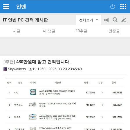
인벤
IT 인벤 PC 견적 게시판
전체보기
공
검
글
지
색
내글
내 댓글
10추글
인증글
on/off
쓰
기
[추천]
480만원대 참고 견적입니다.
Skywalkers
조회:
1260
2025-03-23 23:45:49