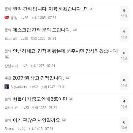
찐막 견적 입니다. 이륙 하겠습니다...!?
문의
5
댓글
뽕잎
Lv.86
조회 1365
07-31
데스크탑 견적 문의 드립니다.
문의
5
댓글
Babmalli
Lv.20
조회 1265
07-31
안녕하세요! 견적 짜봤는데 봐주시면 감사하겠습니다!
문의
6
댓글
장판싸게
Lv.2
조회 1276
07-31
200만원 참고 견적입니다.
추천
0
댓글
Skywalkers
Lv.92
조회 1247
07-31
형들이거 중고인데 360이면
문의
4
댓글
피노키요
Lv.33
조회 1252
07-31
이거 괜찮은 사양일까요
문의
6
댓글
Sisoso
Lv.14
조회 1413
07-31