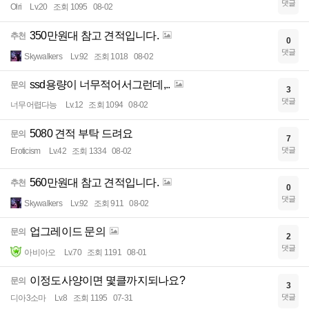
댓글
Olri
Lv.20
조회 1095
08-02
350만원대 참고 견적입니다.
추천
0
댓글
Skywalkers
Lv.92
조회 1018
08-02
ssd용량이 너무적어서그런데,..
문의
3
댓글
너무어렵다능
Lv.12
조회 1094
08-02
5080 견적 부탁 드려요
문의
7
댓글
Eroticism
Lv.42
조회 1334
08-02
560만원대 참고 견적입니다.
추천
0
댓글
Skywalkers
Lv.92
조회 911
08-02
업그레이드 문의
문의
2
댓글
아비아오
Lv.70
조회 1191
08-01
이정도사양이면 몇클까지되나요?
문의
3
댓글
디아3소마
Lv.8
조회 1195
07-31