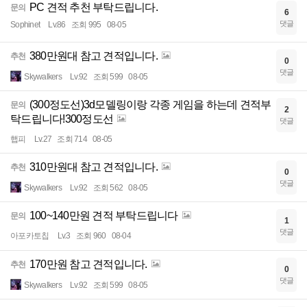
PC 견적 추천 부탁드립니다.
문의
6
댓글
Sophinet
Lv.86
조회 995
08-05
380만원대 참고 견적입니다.
추천
0
댓글
Skywalkers
Lv.92
조회 599
08-05
(300정도선)3d모델링이랑 각종 게임을 하는데 견적부
문의
2
탁드립니다!300정도선
댓글
햅피
Lv.27
조회 714
08-05
310만원대 참고 견적입니다.
추천
0
댓글
Skywalkers
Lv.92
조회 562
08-05
100~140만원 견적 부탁드립니다
문의
1
댓글
아포카토칩
Lv.3
조회 960
08-04
170만원 참고 견적입니다.
추천
0
댓글
Skywalkers
Lv.92
조회 599
08-05