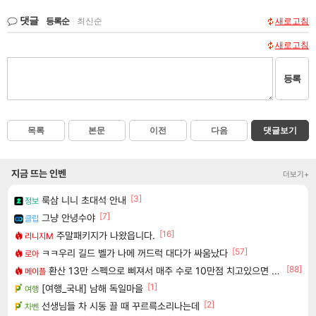
댓글
등록순
|
최신순
새로고침
새로고침
등록
목록
본문
이전
다음
댓글보기
지금 뜨는 인벤
더보기+
[3]
룩삼 니니 초대석 안내
정보
[7]
그냥 안녕수야
클립
[16]
주말패키지가 나왔읍니다.
리니지M
[57]
ㅋㅋ우리 길드 벨가 나메 꺼드럭 대다가 싸움났다
로아
[88]
환산 13만 스펙으로 삐져서 매주 수로 10만점 치고있으면 ㅋㅋ
메이플
[1]
[여행_국내] 남해 독일마을
여행
[2]
선생님들 차 시동 끌 때 꾸르륵소리나는데
차벤