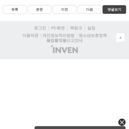
목록
본문
이전
다음
댓글보기
로그인
PC화면
퀵링크
설정
청소년보호정책
이용약관
개인정보처리방침
▲
불법촬영물신고안내
(주)
인
벤