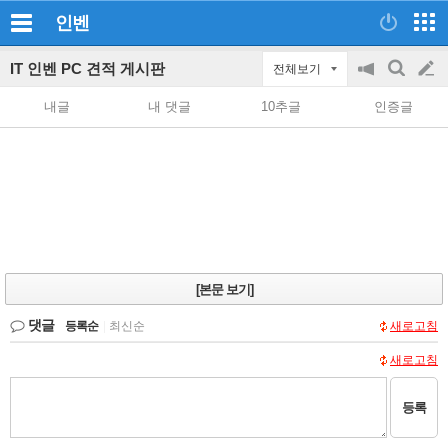
인벤
IT 인벤 PC 견적 게시판
전체보기
공
검
글
지
색
내글
내 댓글
10추글
인증글
on/off
쓰
기
[본문 보기]
댓글
등록순
|
최신순
새로고침
새로고침
등록