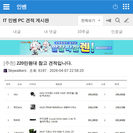
인벤
IT 인벤 PC 견적 게시판
전체보기
공
검
글
지
색
내글
내 댓글
10추글
인증글
on/off
쓰
기
[추천]
220만원대 참고 견적입니다.
Skywalkers
조회:
6197
2026-04-07 22:58:20