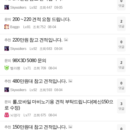
0
댓글
Skywalkers
Lv.92
조회 447
08-05
200 ~ 220 견적 요청 드립니다.
문의
2
댓글
Baggo
Lv.81
조회 752
08-04
220만원 참고 견적입니다.
추천
0
댓글
Skywalkers
Lv.92
조회 683
08-04
98X3D 5080 문의
문의
2
댓글
삘라뽕
Lv.71
조회 709
08-04
480만원대 참고 견적입니다.
추천
0
댓글
Skywalkers
Lv.92
조회 593
08-04
롤,모바일 마비노기용 견적 부탁드립니다(예산150으
문의
3
로 수정)
댓글
뇌명각
Lv.77
조회 675
08-04
150만원대 참고 견적입니다.
추천
0