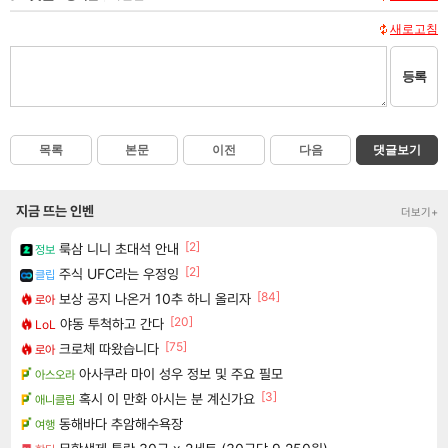
새로고침
등록
목록
본문
이전
다음
댓글보기
지금 뜨는 인벤
더보기+
[2]
룩삼 니니 초대석 안내
정보
[2]
주식 UFC라는 우정잉
클립
[84]
보상 공지 나온거 10추 하니 올리자
로아
[20]
야동 투척하고 간다
LoL
[75]
크로체 따왔습니다
로아
아사쿠라 마이 성우 정보 및 주요 필모
아스오라
[3]
혹시 이 만화 아시는 분 계신가요
애니클립
동해바다 추암해수욕장
여행