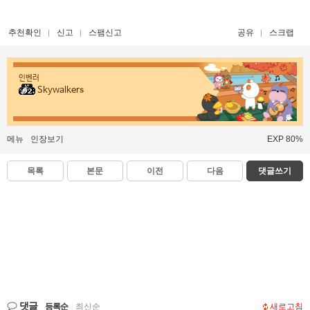
추천확인
신고
스팸신고
공유
스크랩
인벤러
Skywalkers
메뉴
인장보기
EXP 80%
목록
본문
이전
다음
댓글쓰기
댓글
등록순
|
최신순
새로고침