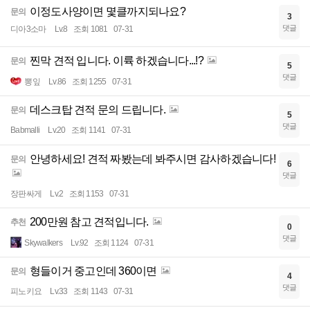
이정도사양이면 몇클까지되나요?
문의
3
댓글
디아3소마
Lv.8
조회 1081
07-31
찐막 견적 입니다. 이륙 하겠습니다...!?
문의
5
댓글
뽕잎
Lv.86
조회 1255
07-31
데스크탑 견적 문의 드립니다.
문의
5
댓글
Babmalli
Lv.20
조회 1141
07-31
안녕하세요! 견적 짜봤는데 봐주시면 감사하겠습니다!
문의
6
댓글
장판싸게
Lv.2
조회 1153
07-31
200만원 참고 견적입니다.
추천
0
댓글
Skywalkers
Lv.92
조회 1124
07-31
형들이거 중고인데 360이면
문의
4
댓글
피노키요
Lv.33
조회 1143
07-31