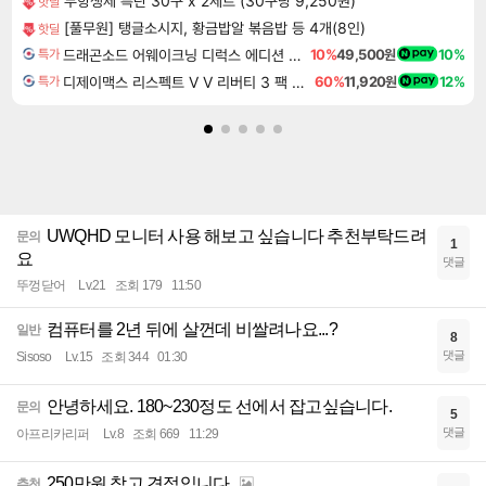
무항생제 특란 30구 x 2세트 (30구당 9,250원)
핫딜
[풀무원] 탱글소시지, 황금밥알 볶음밥 등 4개(8인)
핫딜
드래곤소드 어웨이크닝 디럭스 에디션 DragonSword Awakening Deluxe Edition
10%
49,500원
10%
특가
디제이맥스 리스펙트 V V 리버티 3 팩 DJMAX RESPECT V V Liberty 3 Pack DLC
60%
11,920원
12%
특가
UWQHD 모니터 사용 해보고 싶습니다 추천부탁드려
문의
1
요
댓글
뚜껑닫어
Lv.21
조회 179
11:50
컴퓨터를 2년 뒤에 살껀데 비쌀려나요...?
일반
8
댓글
Sisoso
Lv.15
조회 344
01:30
안녕하세요. 180~230정도 선에서 잡고싶습니다.
문의
5
댓글
아프리카리퍼
Lv.8
조회 669
11:29
250만원 참고 견적입니다.
추천