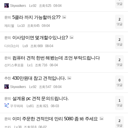
댓글
Skywalkers
Lv.92
조회 625
08-04
5클라 까지 가능할까요??
문의
2
댓글
제리젤
Lv.10
조회 645
08-04
이사양이면 몇개할수있나요?
문의
2
댓글
디아3소마
Lv.9
조회 669
08-04
컴퓨터 견적 한번 해봤는데 조언 부탁드립니다
문의
2
댓글
선키스후포옹
Lv.1
조회 716
08-04
430만원대 참고 견적입니다.
추천
0
댓글
Skywalkers
Lv.92
조회 547
08-04
설계용 pc 견적 문의드립니다.
문의
1
댓글
꾸꾸꽈꽈
Lv.81
조회 821
08-03
이미 주문한 견적인데 만리 5080 좀 봐 주세요
문의
2
댓글
쏘카
Lv.38
조회 918
08-02