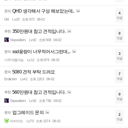
QHD 생각해서 구성 해보았는데..
문의
4
댓글
Olri
Lv.20
조회 973
08-02
350만원대 참고 견적입니다.
추천
0
댓글
Skywalkers
Lv.92
조회 906
08-02
ssd용량이 너무적어서그런데,..
문의
3
댓글
너무어렵다능
Lv.12
조회 979
08-02
5080 견적 부탁 드려요
문의
7
댓글
Eroticism
Lv.42
조회 1203
08-02
560만원대 참고 견적입니다.
추천
0
댓글
Skywalkers
Lv.92
조회 790
08-02
업그레이드 문의
문의
2
댓글
아비아오
Lv.70
조회 1074
08-01