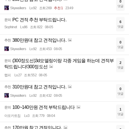
0
댓글
Skywalkers
Lv.92
조회 269
추천 1
23:49
PC 견적 추천 부탁드립니다.
문의
6
댓글
Sophinet
Lv.86
조회 822
08-05
380만원대 참고 견적입니다.
추천
0
댓글
Skywalkers
Lv.92
조회 453
08-05
(300정도선)3d모델링이랑 각종 게임을 하는데 견적부
문의
2
탁드립니다!300정도선
댓글
햅피
Lv.27
조회 552
08-05
310만원대 참고 견적입니다.
추천
0
댓글
Skywalkers
Lv.92
조회 432
08-05
100~140만원 견적 부탁드립니다
문의
1
댓글
아포카토칩
Lv.3
조회 779
08-04
170만원 참고 견적입니다.
추천