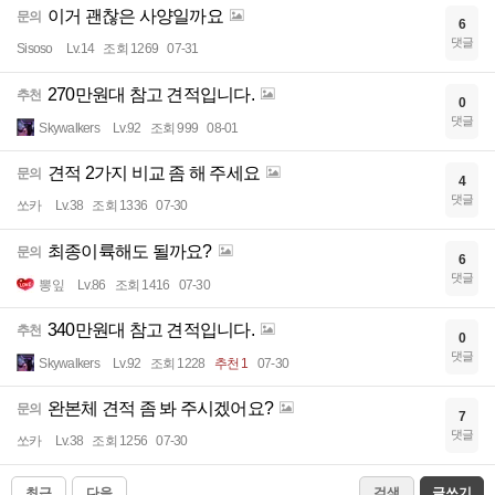
이거 괜찮은 사양일까요
문의
6
댓글
Sisoso
Lv.14
조회 1269
07-31
270만원대 참고 견적입니다.
추천
0
댓글
Skywalkers
Lv.92
조회 999
08-01
견적 2가지 비교 좀 해 주세요
문의
4
댓글
쏘카
Lv.38
조회 1336
07-30
최종이륙해도 될까요?
문의
6
댓글
뽕잎
Lv.86
조회 1416
07-30
340만원대 참고 견적입니다.
추천
0
댓글
Skywalkers
Lv.92
조회 1228
추천 1
07-30
완본체 견적 좀 봐 주시겠어요?
문의
7
댓글
쏘카
Lv.38
조회 1256
07-30
최근
다음
검색
글쓰기