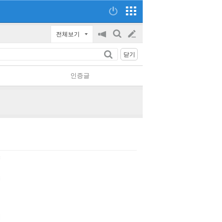
전체보기
공
검
글
지
색
닫기
on/off
쓰
인증글
기