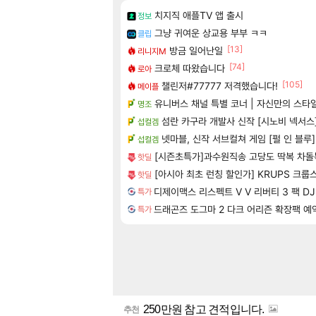
치지직 애플TV 앱 출시
정보
그냥 귀여운 상교용 부부 ㅋㅋ
클립
[13]
방금 일어난일
리니지M
[74]
크로체 따왔습니다
로아
[105]
챌린저#77777 저격했습니다!
메이플
유니버스 채널 특별 코너 | 자신만의 스타
명조
섬란 카구라 개발사 신작 [시노비 넥서스
섭컬겜
넷마블, 신작 서브컬쳐 게임 [펄 인 블루
섭컬겜
[시즌초특가]과수원직송 고당도 딱복 차돌복
핫딜
[아시아 최초 런칭 할인가] KRUPS 크룹
핫딜
디제이맥스 리스펙트 V V 리버티 3 팩 DJMAX
특가
드래곤즈 도그마 2 다크 어리즌 확장팩 예약구매 
특가
250만원 참고 견적입니다.
추천