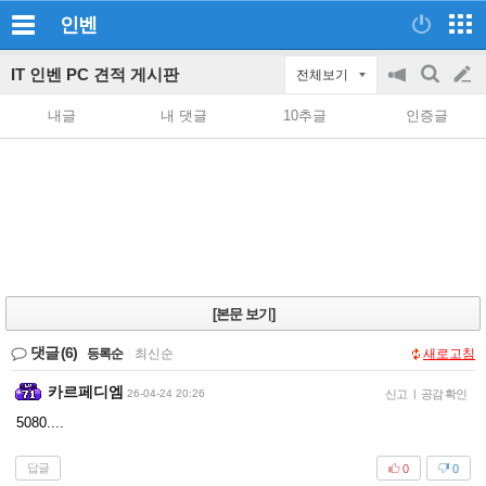
인벤
IT 인벤 PC 견적 게시판
전체보기
공
검
글
지
색
내글
내 댓글
10추글
인증글
on/off
쓰
기
[본문 보기]
댓글
(6)
등록순
|
최신순
새로고침
카르페디엠
26-04-24 20:26
신고
|
공감 확인
5080....
답글
0
0