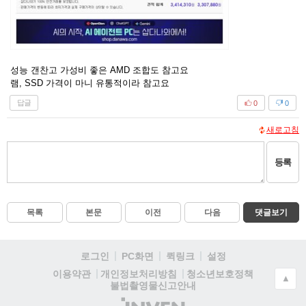
성능 갠찬고 가성비 좋은 AMD 조합도 참고요
램, SSD 가격이 마니 유통적이라 참고요
답글
0
0
새로고침
등록
목록
본문
이전
다음
댓글보기
로그인
PC화면
퀵링크
설정
청소년보호정책
이용약관
개인정보처리방침
▲
불법촬영물신고안내
(주)