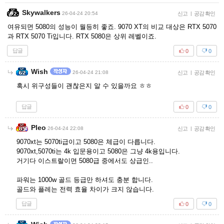
Skywalkers
26-04-24 20:54
신고
|
공감 확인
여유되면 5080의 성능이 월등히 좋죠. 9070 XT의 비교 대상은 RTX 5070
과 RTX 5070 Ti입니다. RTX 5080은 상위 레벨이죠.
답글
0
0
Wish
26-04-24 21:08
신고
|
공감 확인
혹시 위구성들이 괜찮은지 알 수 있을까요 ㅎㅎ
답글
0
0
Pleo
26-04-24 22:08
신고
|
공감 확인
9070xt는 5070ti급이고 5080은 체급이 다릅니다.
9070xt,5070ti는 4k 입문용이고 5080은 그냥 4k용입니다.
거기다 이스트랄이면 5080급 중에서도 상급인..
파워는 1000w 골드 등급만 하셔도 충분 합니다.
골드와 플레는 전력 효율 차이가 크지 않습니다.
답글
0
0