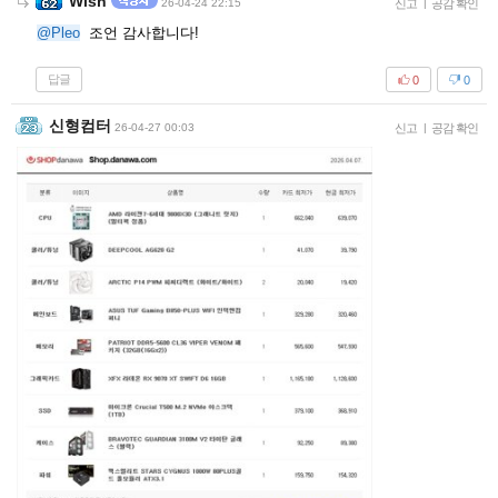
Wish
26-04-24 22:15
신고
|
공감 확인
@Pleo
조언 감사합니다!
답글
0
0
신형컴터
26-04-27 00:03
신고
|
공감 확인