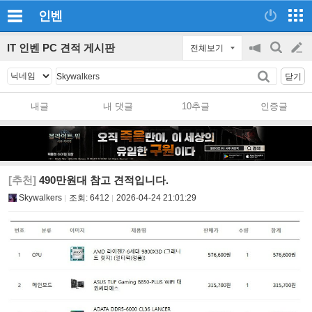
인벤
IT 인벤 PC 견적 게시판
전체보기
공
검
글
지
색
닫기
on/off
쓰
내글
내 댓글
10추글
인증글
기
[추천]
490만원대 참고 견적입니다.
Skywalkers
조회:
6412
2026-04-24 21:01:29