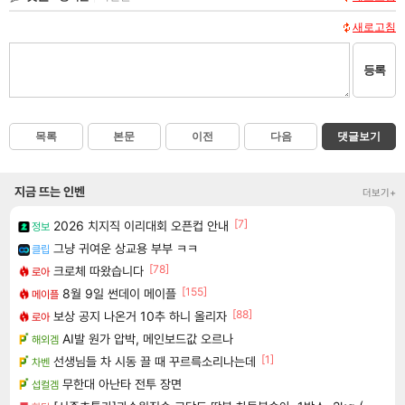
새로고침
등록
목록
본문
이전
다음
댓글보기
지금 뜨는 인벤
더보기+
[7]
2026 치지직 이리대회 오픈컵 안내
정보
그냥 귀여운 상교용 부부 ㅋㅋ
클립
[78]
크로체 따왔습니다
로아
[155]
8월 9일 썬데이 메이플
메이플
[88]
보상 공지 나온거 10추 하니 올리자
로아
AI발 원가 압박, 메인보드값 오르나
해외겜
[1]
선생님들 차 시동 끌 때 꾸르륵소리나는데
차벤
무한대 아난타 전투 장면
섭컬겜