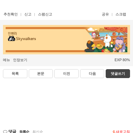
추천확인
신고
스팸신고
공유
스크랩
인벤러
Skywalkers
메뉴
인장보기
EXP 80%
목록
본문
이전
다음
댓글쓰기
댓글
등록순
|
최신순
새로고침