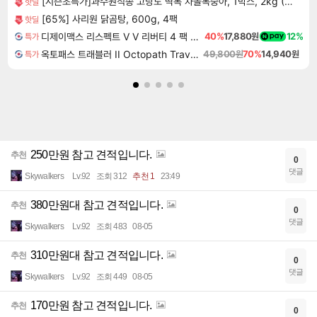
[시즌초특가]과수원직송 고당도 딱복 차돌복숭아, 1박스, 2kg (9-10과)
핫딜
[65%] 사리원 닭곰탕, 600g, 4팩
핫딜
디제이맥스 리스펙트 V V 리버티 4 팩 DJMAX RESPECT V V Liberty 4 Pack DLC
40%
17,880원
12%
특가
옥토패스 트래블러 II Octopath Traveler II
49,800원
70%
14,940원
특가
250만원 참고 견적입니다.
추천
0
댓글
Skywalkers
Lv.92
조회 312
추천 1
23:49
380만원대 참고 견적입니다.
추천
0
댓글
Skywalkers
Lv.92
조회 483
08-05
310만원대 참고 견적입니다.
추천
0
댓글
Skywalkers
Lv.92
조회 449
08-05
170만원 참고 견적입니다.
추천
0