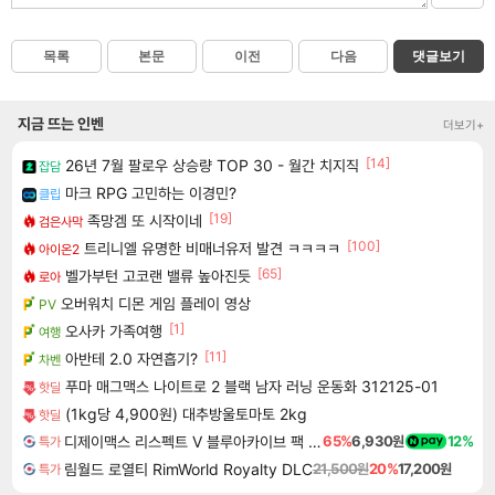
목록
본문
이전
다음
댓글보기
지금 뜨는 인벤
더보기+
[14]
26년 7월 팔로우 상승량 TOP 30 - 월간 치지직
잡담
마크 RPG 고민하는 이경민?
클립
[19]
족망겜 또 시작이네
검은사막
[100]
트리니엘 유명한 비매너유저 발견 ㅋㅋㅋㅋ
아이온2
[65]
벨가부턴 고코랜 밸류 높아진듯
로아
오버워치 디몬 게임 플레이 영상
PV
[1]
오사카 가족여행
여행
[11]
아반테 2.0 자연흡기?
차벤
푸마 매그맥스 나이트로 2 블랙 남자 러닝 운동화 312125-01
핫딜
(1kg당 4,900원) 대추방울토마토 2kg
핫딜
디제이맥스 리스펙트 V 블루아카이브 팩 DJMAX RESPECT V Blue Archive Pack DLC
65%
6,930원
12%
특가
림월드 로열티 RimWorld Royalty DLC
21,500원
20%
17,200원
특가