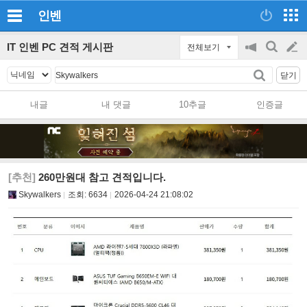
인벤
IT 인벤 PC 견적 게시판
전체보기
공
검
글
지
색
닫기
on/off
쓰
내글
내 댓글
10추글
인증글
기
[추천]
260만원대 참고 견적입니다.
Skywalkers
조회:
6634
2026-04-24 21:08:02