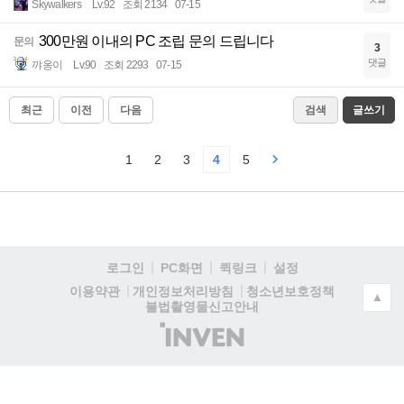
Skywalkers
Lv.92
조회 2134
07-15
300만원 이내의 PC 조립 문의 드립니다
문의
3
댓글
꺄옹이
Lv.90
조회 2293
07-15
최근
이전
다음
검색
글쓰기
1
2
3
4
5
로그인
PC화면
퀵링크
설정
청소년보호정책
이용약관
개인정보처리방침
▲
불법촬영물신고안내
(주)
인
벤