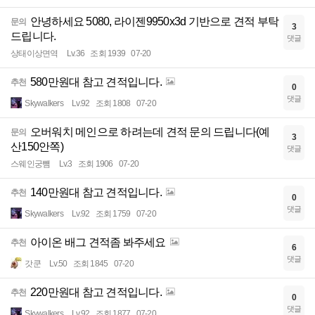
안녕하세요 5080, 라이젠9950x3d 기반으로 견적 부탁
문의
3
드립니다.
댓글
상태이상면역
Lv.36
조회 1939
07-20
580만원대 참고 견적입니다.
추천
0
댓글
Skywalkers
Lv.92
조회 1808
07-20
오버워치 메인으로 하려는데 견적 문의 드립니다(예
문의
3
산150안쪽)
댓글
스웨인궁뻄
Lv.3
조회 1906
07-20
140만원대 참고 견적입니다.
추천
0
댓글
Skywalkers
Lv.92
조회 1759
07-20
아이온 배그 견적좀 봐주세요
추천
6
댓글
갓쿤
Lv.50
조회 1845
07-20
220만원대 참고 견적입니다.
추천
0
댓글
Skywalkers
Lv.92
조회 1877
07-20