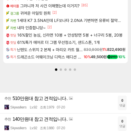
[85]
그러니까 저 사건 이해했는데 이거지?
메이플
[2]
귀여운 아일릿 원희
걸그룹
1세대 K7 3.5NA인데 LF쏘나타 2.0NA 기변하면 유류비 절약이 얼마나 될까요..?
차벤
[2]
내차 인증합니당~
차벤
16%할인 농심, 신라면 10봉 + 안성탕면 5봉 + 너구리 5봉, 20봉
핫딜
61%툭가 에어르 더 그램 무선청소기, 샌드스톤, 1개
핫딜
닌텐도 스위치 2 본체 + 마리오 카트 월드 + 슈퍼 마리오 파티 잼버리 닌텐도 스위치 2 에디션 + 잼버리 TV 번들
830,800원
1%
822,490원
특가
드래곤소드 어웨이크닝 디럭스 에디션 DragonSword Awakening Deluxe Edition
10%
49,500원
10%
특가
510만원대 참고 견적입니다.
추천
0
댓글
Skywalkers
Lv.92
조회 1979
07-20
140만원대 참고 견적입니다.
추천
0
댓글
Skywalkers
Lv.92
조회 1880
07-20