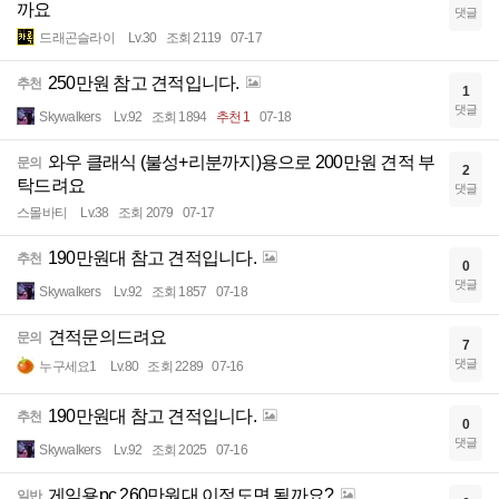
까요
댓글
드래곤슬라이
Lv.30
조회 2119
07-17
250만원 참고 견적입니다.
추천
1
댓글
Skywalkers
Lv.92
조회 1894
추천 1
07-18
와우 클래식 (불성+리분까지)용으로 200만원 견적 부
문의
2
탁드려요
댓글
스몰바티
Lv.38
조회 2079
07-17
190만원대 참고 견적입니다.
추천
0
댓글
Skywalkers
Lv.92
조회 1857
07-18
견적문의드려요
문의
7
댓글
누구세요1
Lv.80
조회 2289
07-16
190만원대 참고 견적입니다.
추천
0
댓글
Skywalkers
Lv.92
조회 2025
07-16
게임용pc 260만원대 이정도면 될까요?
일반