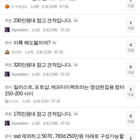
7
댓글
누구세요1
Lv.80
조회 2408
07-18
230만원대 참고 견적입니다.
추천
1
댓글
Skywalkers
Lv.92
조회 2091
07-18
이륙 해도될까여?
문의
4
댓글
개샤키
Lv.70
조회 2134
07-18
320만원대 참고 견적입니다.
추천
0
댓글
Skywalkers
Lv.92
조회 1989
07-18
일러스트, 포토샵, 에프티이팩트라는 영상편집용 컴터
문의
1
150~200 사이
댓글
헬스가시
Lv.31
조회 2110
07-18
170만원대 참고 견적입니다.
추천
0
댓글
Skywalkers
Lv.92
조회 1946
07-18
ssd 제외하고 5070 , 783d 250만원 아래로 구성가능할
문의
1