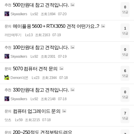
500만원대 참고 견적입니다.
추천
0
댓글
Skywalkers
Lv.92
조회 1694
07-20
메이플용 5600 + RTX3050 견적 어떤가요..?
문의
1
댓글
까만메뚜기
Lv.13
조회 2163
07-19
100만원대 참고 견적입니다.
추천
0
댓글
Skywalkers
Lv.92
조회 2001
07-19
5070 컴퓨터 견적 문의
문의
6
댓글
Demon데몬
Lv.23
조회 2344
07-18
330만원대 참고 견적입니다.
추천
0
댓글
Skywalkers
Lv.92
조회 2148
07-18
컴퓨터 업그레이드 문의
문의
7
댓글
앗츠
Lv.59
조회 2215
07-18
200~250정도 견적부탁드려요
문의