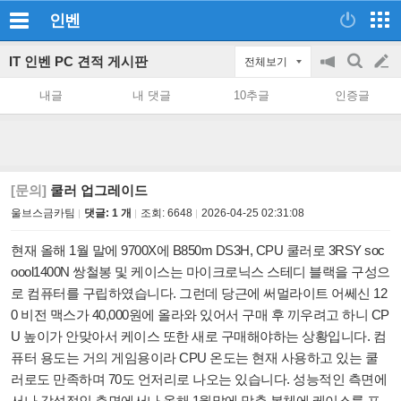
인벤
IT 인벤 PC 견적 게시판
전체보기
공
검
글
지
색
내글
내 댓글
10추글
인증글
on/off
쓰
기
[문의]
쿨러 업그레이드
울브스금카팀
댓글: 1 개
조회:
6648
2026-04-25 02:31:08
현재 올해 1월 말에 9700X에 B850m DS3H, CPU 쿨러로 3RSY soc
oool1400N 쌍철봉 및 케이스는 마이크로닉스 스테디 블랙을 구성으
로 컴퓨터를 구립하였습니다. 그런데 당근에 써멀라이트 어쎄신 12
0 비전 맥스가 40,000원에 올라와 있어서 구매 후 끼우려고 하니 CP
U 높이가 안맞아서 케이스 또한 새로 구매해야하는 상황입니다. 컴
퓨터 용도는 거의 게임용이라 CPU 온도는 현재 사용하고 있는 쿨
러로도 만족하며 70도 언저리로 나오는 있습니다. 성능적인 측면에
서나 감성적인 측면에서나 올해 1월말에 맞춘 본체에 케이스를 포