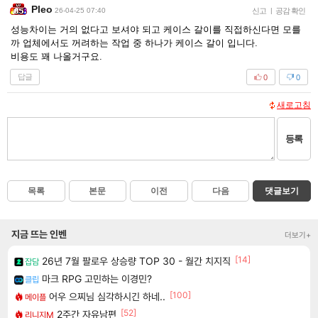
Pleo
26-04-25 07:40
신고
|
공감 확인
성능차이는 거의 없다고 보셔야 되고 케이스 갈이를 직접하신다면 모를
까 업체에서도 꺼려하는 작업 중 하나가 케이스 갈이 입니다.
비용도 꽤 나올거구요.
답글
0
0
새로고침
등록
목록
본문
이전
다음
댓글보기
지금 뜨는 인벤
더보기+
[14]
26년 7월 팔로우 상승량 TOP 30 - 월간 치지직
잡담
마크 RPG 고민하는 이경민?
클립
[100]
어우 으찌님 심각하시긴 하네..
메이플
[52]
2주간 자유남편
리니지M