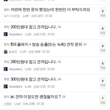
저번에 한번 문의 했었는데 한번만 더 부탁드려요
일반
5
댓글
디지은정
Lv.86
조회 1973
07-20
200만원대 참고 견적입니다.
추천
0
댓글
Skywalkers
Lv.92
조회 1762
07-20
ff16 플레이 + 방송 송출(또는 녹화) 견적 문의
문의
9
댓글
밀레안
Lv.70
조회 2099
07-20
290만원대 참고 견적입니다.
추천
0
댓글
Skywalkers
Lv.92
조회 1679
07-20
300만원대 참고 견적입니다.
추천
0
댓글
Skywalkers
Lv.92
조회 1719
07-20
pc 견적 이정도면 괜찮을까요 ?
문의
7
댓글
난쟁ol
Lv.10
조회 2189
07-19