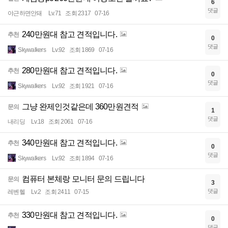
6
댓글
야근하면안돼
Lv.71
조회 2317
07-16
240만원대 참고 견적입니다.
추천
0
댓글
Skywalkers
Lv.92
조회 1869
07-16
280만원대 참고 견적입니다.
추천
0
댓글
Skywalkers
Lv.92
조회 1921
07-16
그냥 완제인것같은데 360만원견적
문의
1
댓글
내리딩
Lv.18
조회 2061
07-16
340만원대 참고 견적입니다.
추천
0
댓글
Skywalkers
Lv.92
조회 1894
07-16
컴퓨터 본체랑 모니터 문의 드립니다
문의
3
댓글
레벤헬
Lv.2
조회 2411
07-15
330만원대 참고 견적입니다.
추천
0
댓글