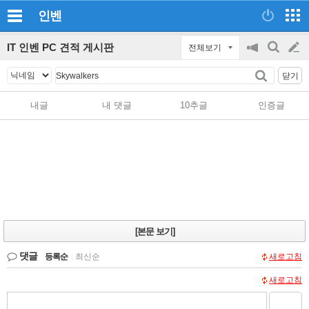
인벤
IT 인벤 PC 견적 게시판
전체보기
공
검
글
지
색
닫기
on/off
쓰
내글
내 댓글
10추글
인증글
기
[본문 보기]
댓글
등록순
|
최신순
새로고침
새로고침