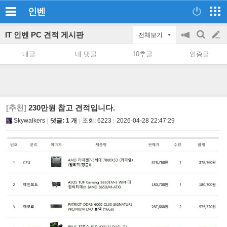
인벤
IT 인벤 PC 견적 게시판
전체보기
공
검
글
지
색
내글
내 댓글
10추글
인증글
on/off
쓰
기
[추천]
230만원 참고 견적입니다.
Skywalkers
댓글: 1 개
조회:
6223
2026-04-28 22:47:29