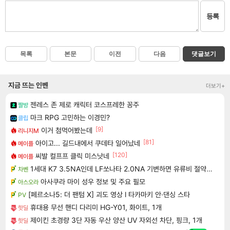
등록
목록
본문
이전
다음
댓글보기
지금 뜨는 인벤
더보기+
젠레스 존 제로 캐릭터 코스프레한 꽁주
짤방
마크 RPG 고민하는 이경민?
클립
[9]
이거 첨먹어봤는데
리니지M
[81]
아이고... 길드내에서 쿠데타 일어났네
메이플
[120]
씨발 컬프프 클릭 미스낫네
메이플
1세대 K7 3.5NA인데 LF쏘나타 2.0NA 기변하면 유류비 절약이 얼마나 될까요..?
차벤
아사쿠라 마이 성우 정보 및 주요 필모
아스오라
[페르소나5: 더 팬텀 X] 괴도 영상 l 타카마키 안·댄싱 스타
PV
휴대용 무선 핸디 다리미 HG-Y01, 화이트, 1개
핫딜
제이킨 초경량 3단 자동 우산 양산 UV 자외선 차단, 핑크, 1개
핫딜