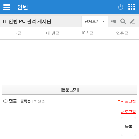
인벤
IT 인벤 PC 견적 게시판
전체보기
공
검
글
지
색
내글
내 댓글
10추글
인증글
on/off
쓰
기
[본문 보기]
댓글
등록순
|
최신순
새로고침
새로고침
등록