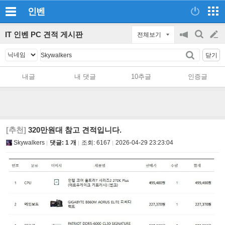
인벤
IT 인벤 PC 견적 게시판
전체보기
공
검
글
지
색
닫기
on/off
쓰
내글
내 댓글
10추글
인증글
기
[추천]
320만원대 참고 견적입니다.
Skywalkers
댓글: 1 개
조회:
6167
2026-04-29 23:23:04