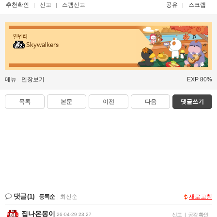
추천확인
신고
스팸신고
공유
스크랩
인벤러
Skywalkers
메뉴
인장보기
EXP 80%
목록
본문
이전
다음
댓글쓰기
댓글
(1)
등록순
|
최신순
새로고침
집나온몽이
26-04-29 23:27
신고
|
공감 확인