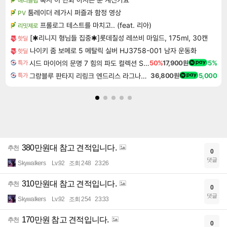
애니클립
툼레이더 레가시 퍼즐과 함정 영상
PV
프롤로그 테스트를 마치고.. (feat. 리아)
리밋제로
[✱리니지 형님들 집중✱]롯데칠성 레쓰비 마일드, 175ml, 30캔
핫딜
나이키 줌 보메로 5 메탈릭 실버 HJ3758-001 남자 운동화
핫딜
시드 마이어의 문명 7 힘의 파도 컬렉션 Sid Meier's Civilization VII Tides of Power Collection DLC
50%
17,900원
5%
특가
그랑블루 판타지 리링크 엔드리스 라그나로크 업그레이드 킷 Granblue Fantasy Relink Endless Ragnarok Upgrade Kit DLC
36,800원
5,000
특가
380만원대 참고 견적입니다.
추천
0
댓글
Skywalkers
Lv.92
조회 248
23:26
310만원대 참고 견적입니다.
추천
0
댓글
Skywalkers
Lv.92
조회 254
23:33
170만원 참고 견적입니다.
추천
0