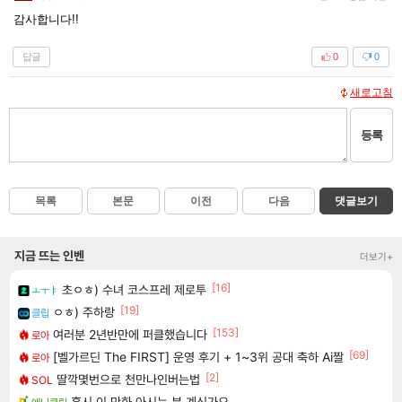
감사합니다!!
답글
0
0
새로고침
등록
목록
본문
이전
다음
댓글보기
지금 뜨는 인벤
더보기+
[16]
초ㅇㅎ) 수녀 코스프레 제로투
ㅗㅜㅑ
[19]
ㅇㅎ) 주하랑
클립
[153]
여러분 2년반만에 퍼클했습니다
로아
[69]
[벨가르딘 The FIRST] 운영 후기 + 1~3위 공대 축하 Ai짤
로아
[2]
딸깍몇번으로 천만나인버는법
SOL
혹시 이 만화 아시는 분 계신가요