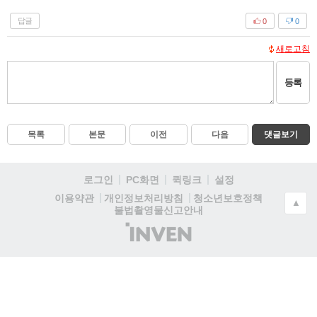
답글
0
0
새로고침
등록
목록
본문
이전
다음
댓글보기
로그인
PC화면
퀵링크
설정
청소년보호정책
이용약관
개인정보처리방침
▲
불법촬영물신고안내
(주)
인
벤