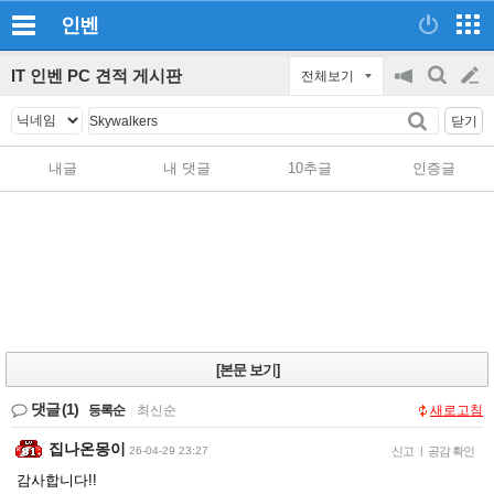
인벤
IT 인벤 PC 견적 게시판
전체보기
공
검
글
지
색
닫기
on/off
쓰
내글
내 댓글
10추글
인증글
기
[본문 보기]
댓글
(1)
등록순
|
최신순
새로고침
집나온몽이
26-04-29 23:27
신고
|
공감 확인
감사합니다!!