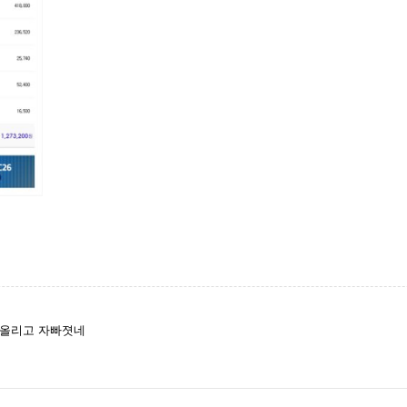
처올리고 자빠졋네