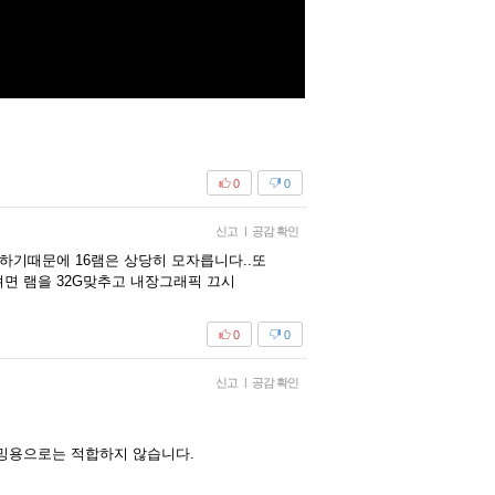
0
0
신고
|
공감 확인
하기때문에 16램은 상당히 모자릅니다..또
려면 램을 32G맞추고 내장그래픽 끄시
0
0
신고
|
공감 확인
이밍용으로는 적합하지 않습니다.