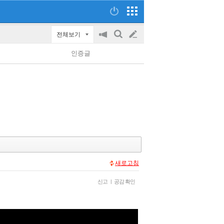
전체보기
공
검
글
지
색
인증글
on/off
쓰
기
새로고침
신고
|
공감 확인