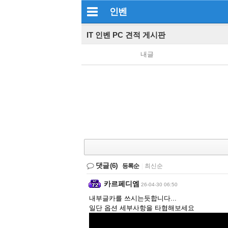
인벤
IT 인벤 PC 견적 게시판
내글
댓글
(6)
등록순
|
최신순
카르페디엠
26-04-30 06:50
내부글카를 쓰시는듯합니다...
일단 옵션 세부사항을 타협해보세요