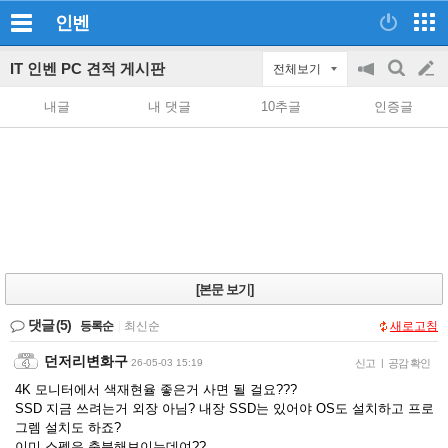
인벤
IT 인벤 PC 견적 게시판
전체보기
공
검
글
지
색
내글
내 댓글
10추글
인증글
on/off
쓰
기
[본문 보기]
댓글
(5)
등록순
|
최신순
새로고침
던저리변화구
26-05-03 15:19
신고
|
공감 확인
4K 모니터에서 색재현율 좋은거 사면 될 걸요???
SSD 지금 쓰려는거 외장 아님? 내장 SSD는 있어야 OS도 설치하고 프로
그렘 설치도 하죠?
이미 스펙은 충분해보이는데여??