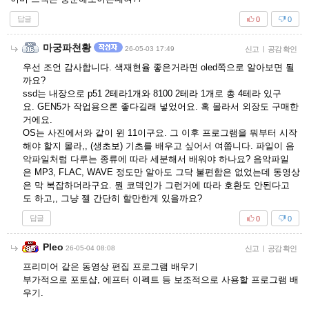
답글
0
0
마궁파천황
26-05-03 17:49
신고
|
공감 확인
우선 조언 감사합니다. 색재현율 좋은거라면 oled쪽으로 알아보면 될
까요?
ssd는 내장으로 p51 2테라1개와 8100 2테라 1개로 총 4테라 있구
요. GEN5가 작업용으론 좋다길래 넣었어요. 혹 몰라서 외장도 구매한
거에요.
OS는 사진에서와 같이 윈 11이구요. 그 이후 프로그램을 뭐부터 시작
해야 할지 몰라,, (생초보) 기초를 배우고 싶어서 여쭙니다. 파일이 음
악파일처럼 다루는 종류에 따라 세분해서 배워야 하나요? 음악파일
은 MP3, FLAC, WAVE 정도만 알아도 그닥 불편함은 없었는데 동영상
은 막 복잡하더라구요. 뭔 코덱인가 그런거에 따라 호환도 안된다고
도 하고,, 그냥 젤 간단히 할만한게 있을까요?
답글
0
0
Pleo
26-05-04 08:08
신고
|
공감 확인
프리미어 같은 동영상 편집 프로그램 배우기
부가적으로 포토샵, 에프터 이펙트 등 보조적으로 사용할 프로그램 배
우기.