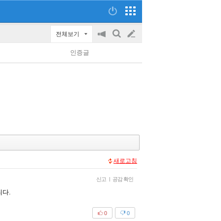
전체보기
공
검
글
지
색
인증글
on/off
쓰
기
새로고침
신고
|
공감 확인
니다.
0
0