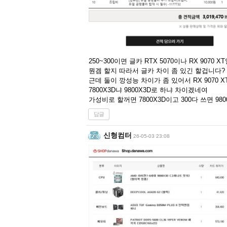
250~300이면 글카 RTX 5070이나 RX 9070 
뭔겜 할지 따라서 글카 차이 좀 있긴 할겁니다?
근데 둘이 깡성능 차이가 좀 있어서 RX 9070 X
7800X3D냐 9800X3D로 하냐 차이겠네여
가성비로 할꺼면 7800X3D이고 300다 쓰면 98
답글
신형컴터
26-05-03 23:08