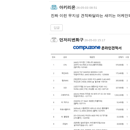
아키리온
26-05-03 08:51
진짜 이런 무지성 견적짜달라는 새끼는 어케안
답글
던저리변화구
26-05-03 15:17