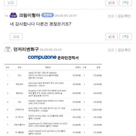
답글
0
0
크림이형아
26-05-05 15:57
신고
|
공감 확인
네 감사합니다 다른건 괜찮은거죠?
답글
0
0
던저리변화구
26-05-06 15:10
신고
|
공감 확인