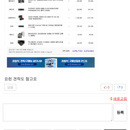
요런 견적도 참고요
답글
0
0
새로고침
등록