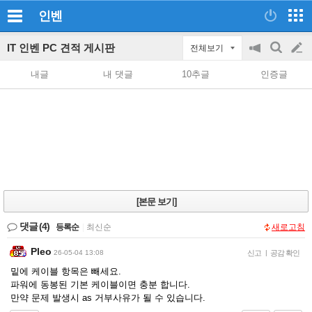
인벤
IT 인벤 PC 견적 게시판
전체보기
공
검
글
지
색
내글
내 댓글
10추글
인증글
on/off
쓰
기
[본문 보기]
댓글
(4)
등록순
|
최신순
새로고침
Pleo
26-05-04 13:08
신고
|
공감 확인
밑에 케이블 항목은 빼세요.
파워에 동봉된 기본 케이블이면 충분 합니다.
만약 문제 발생시 as 거부사유가 될 수 있습니다.