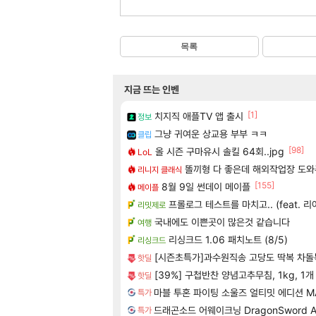
목록
지금 뜨는 인벤
[1]
치지직 애플TV 앱 출시
정보
그냥 귀여운 상교용 부부 ㅋㅋ
클립
[98]
올 시즌 구마유시 솔킬 64회..jpg
LoL
똘끼형 다 좋은데 해외작업장 도와
리니지 클래식
[155]
8월 9일 썬데이 메이플
메이플
프롤로그 테스트를 마치고.. (feat. 리
리밋제로
국내에도 이쁜곳이 많은것 같습니다
여행
리싱크드 1.06 패치노트 (8/5)
리싱크드
[시즌초특가]과수원직송 고당도 딱복 차돌복숭아
핫딜
[39%] 구첩반찬 양념고추무침, 1kg, 1개
핫딜
마블 투혼 파이팅 소울즈 얼티밋 에디션 MARVEL 
특가
드래곤소드 어웨이크닝 DragonSword A
특가