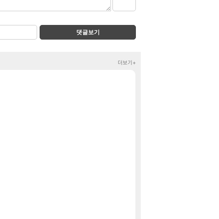
댓글보기
더보기+
룩삼 니니 초대석 
정보
[2]
그냥 안녕수야
클립
캬 익세 에픽빔
메이플
종자들이여, 마음껏
로아
장비 올환 이후
검은사막
혹시 이 만화 
애니클립
아사쿠라 마이 
아스오라
리밋 제로 브레이
섭컬겜
센트룸 맨 멀티비
핫딜
[36%] 배터지는 소
핫딜
드래곤소드 어웨이크닝 
특가
옥토패스 트래블러 II 
특가