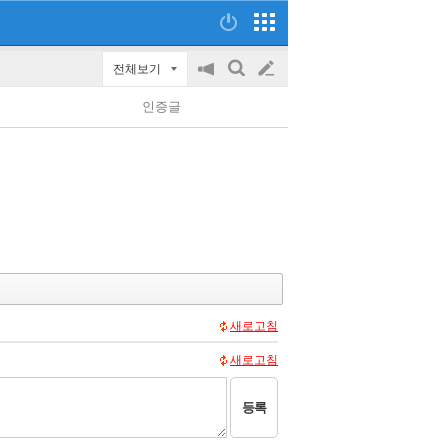
전체보기
공
검
글
지
색
인증글
on/off
쓰
기
새로고침
새로고침
등록