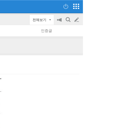
전체보기
공
검
글
지
색
인증글
on/off
쓰
기