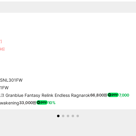
7]
46]
GSNL301FW
01FW
nblue Fantasy Relink Endless Ragnarok
66,800원
7,000
wakening
33,000원
10%