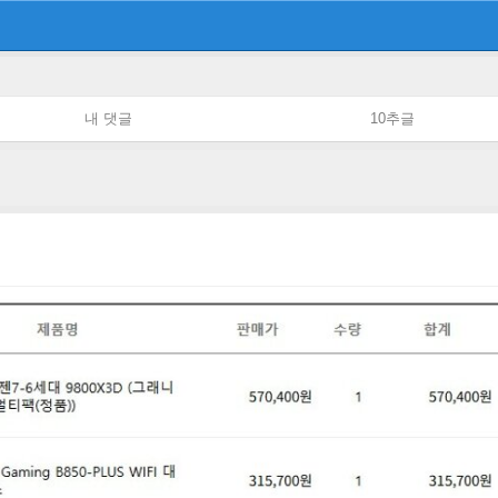
내 댓글
10추글