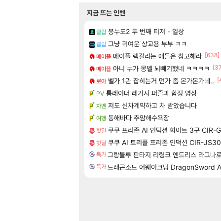
지금 뜨는 인벤
봉누도2 두 번째 티저 - 일상
클립
그냥 귀여운 상교용 부부 ㅋㅋ
클립
[638]
메이플 렉걸리는 애들은 참고해라
메이플
[3
아니 누가 몽벨 뇌빼기했네 ㅋㅋㅋㅋ
메이플
[
벨가 1관 잡히는거 먼가 좀 몬가몬가네..
로아
툼레이더 레가시 퍼즐과 함정 영상
PV
저도 신차계약하고 차 받았습니다
차벤
동해바다 추암해수욕장
여행
쿠쿠 프리존 AI 인덕션 화이트 3구 CIR-
핫딜
쿠쿠 AI 트리플 프리존 인덕션 CIR-JS3
핫딜
그랑블루 판타지 리링크 엔드리스 라그나로크 Gra
특가
드래곤소드 어웨이크닝 DragonSword A
특가