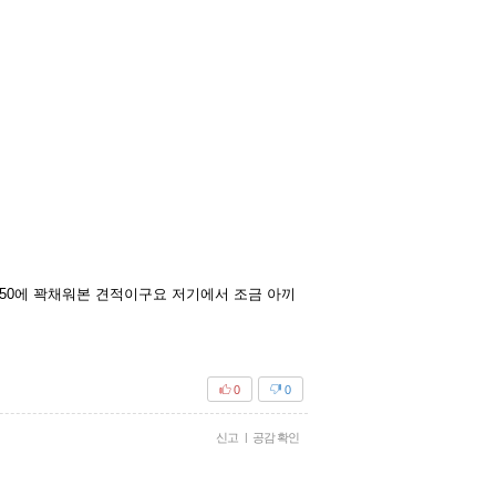
단 150에 꽉채워본 견적이구요 저기에서 조금 아끼
0
0
신고
|
공감 확인