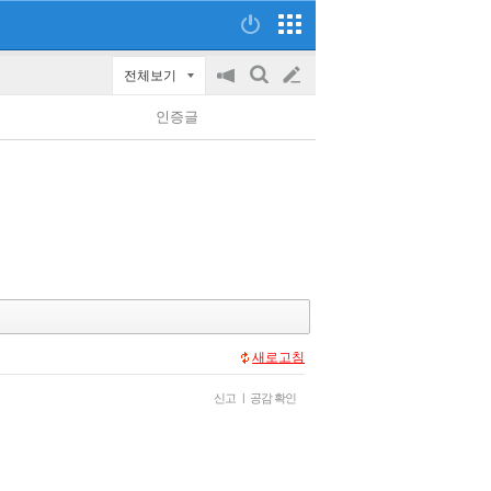
전체보기
공
검
글
지
색
인증글
on/off
쓰
기
새로고침
신고
|
공감 확인