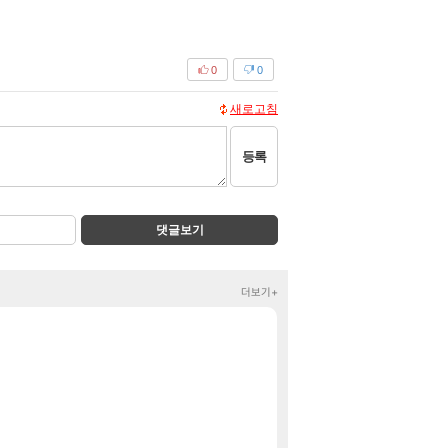
0
0
새로고침
등록
댓글보기
더보기+
룩삼 니니 초대석 
정보
마크 RPG 고민하
클립
씨발 컬프프 클릭
메이플
베라서버 1위길드
메이플
02년생 헬스녀 
FCO