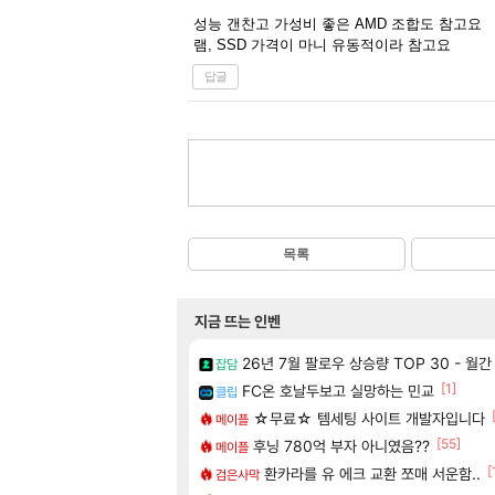
성능 갠찬고 가성비 좋은 AMD 조합도 참고요
램, SSD 가격이 마니 유동적이라 참고요
답글
목록
지금 뜨는 인벤
26년 7월 팔로우 상승량 TOP 30 - 월
잡담
[1]
FC온 호날두보고 실망하는 민교
클립
☆무료☆ 템세팅 사이트 개발자입니다
메이플
[55]
후닝 780억 부자 아니였음??
메이플
[
환카라를 유 에크 교환 쪼매 서운함..
검은사막