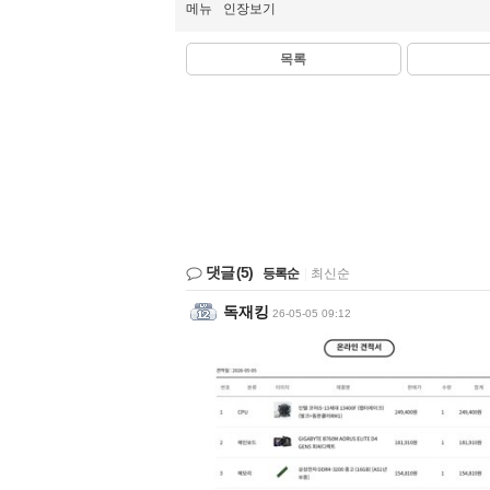
메뉴
인장보기
목록
댓글
(5)
등록순
|
최신순
독재킹
26-05-05 09:12