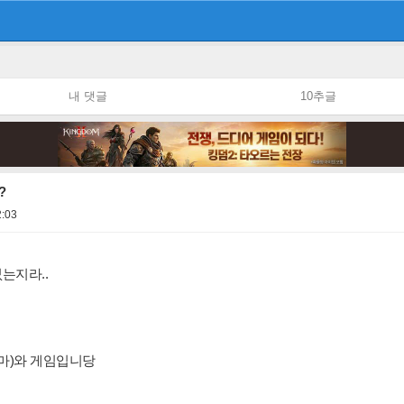
내 댓글
10추글
?
2:03
는지라..
그마)와 게임입니당