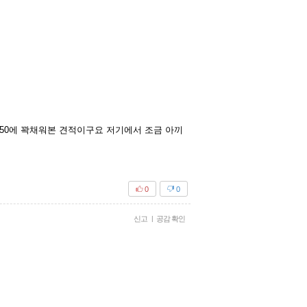
단 150에 꽉채워본 견적이구요 저기에서 조금 아끼
0
0
신고
|
공감 확인