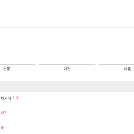
본문
이전
다음
[13]
간 치지직
[187]
16]