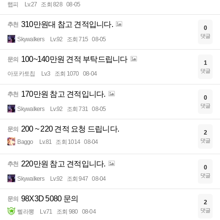
햅피
Lv.27
조회 828
08-05
310만원대 참고 견적입니다.
추천
0
댓글
Skywalkers
Lv.92
조회 715
08-05
100~140만원 견적 부탁드립니다
문의
1
댓글
아포카토칩
Lv.3
조회 1070
08-04
170만원 참고 견적입니다.
추천
0
댓글
Skywalkers
Lv.92
조회 731
08-05
200 ~ 220 견적 요청 드립니다.
문의
2
댓글
Baggo
Lv.81
조회 1014
08-04
220만원 참고 견적입니다.
추천
0
댓글
Skywalkers
Lv.92
조회 947
08-04
98X3D 5080 문의
문의
2
댓글
삘라뽕
Lv.71
조회 980
08-04