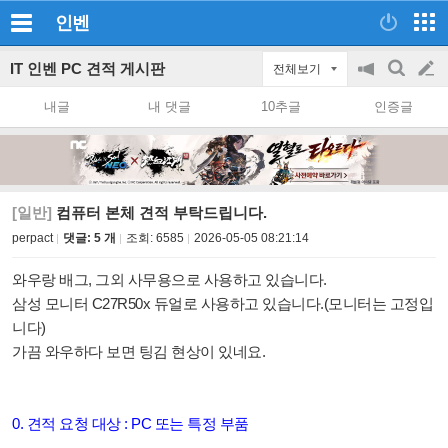
인벤
IT 인벤 PC 견적 게시판
전체보기
공
검
글
지
색
내글
내 댓글
10추글
인증글
on/off
쓰
기
[일반]
컴퓨터 본체 견적 부탁드립니다.
perpact
댓글: 5 개
조회:
6585
2026-05-05 08:21:14
와우랑 배그, 그외 사무용으로 사용하고 있습니다.
삼성 모니터 C27R50x 듀얼로 사용하고 있습니다.(모니터는 고정입
니다)
가끔 와우하다 보면 팅김 현상이 있네요.
0. 견적 요청 대상 : PC 또는 특정 부품