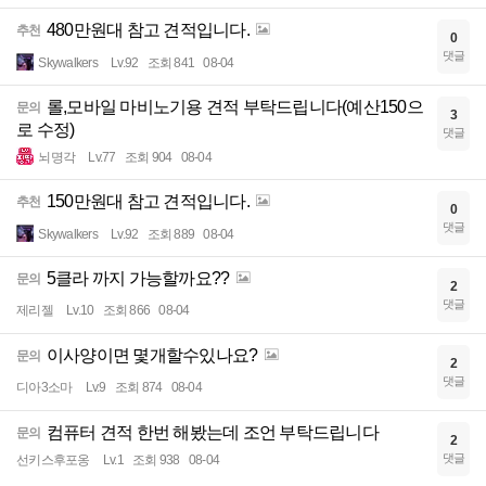
480만원대 참고 견적입니다.
추천
0
댓글
Skywalkers
Lv.92
조회 841
08-04
롤,모바일 마비노기용 견적 부탁드립니다(예산150으
문의
3
로 수정)
댓글
뇌명각
Lv.77
조회 904
08-04
150만원대 참고 견적입니다.
추천
0
댓글
Skywalkers
Lv.92
조회 889
08-04
5클라 까지 가능할까요??
문의
2
댓글
제리젤
Lv.10
조회 866
08-04
이사양이면 몇개할수있나요?
문의
2
댓글
디아3소마
Lv.9
조회 874
08-04
컴퓨터 견적 한번 해봤는데 조언 부탁드립니다
문의
2
댓글
선키스후포옹
Lv.1
조회 938
08-04