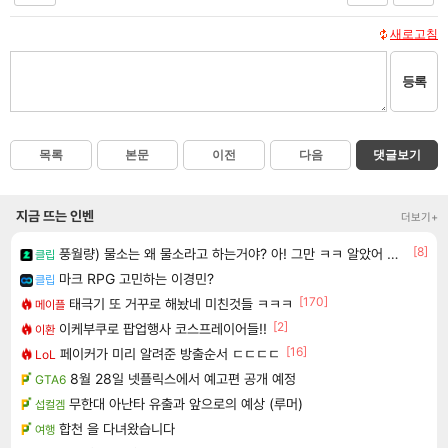
새로고침
등록
목록
본문
이전
다음
댓글보기
지금 뜨는 인벤
더보기+
[8]
풍월량) 물소는 왜 물소라고 하는거야? 아! 그만 ㅋㅋ 알았어 ㅋㅋ
클립
마크 RPG 고민하는 이경민?
클립
[170]
태극기 또 거꾸로 해놨네 미친것들 ㅋㅋㅋ
메이플
[2]
이케부쿠로 팝업행사 코스프레이어들!!
이환
[16]
페이커가 미리 알려준 방출순서 ㄷㄷㄷㄷ
LoL
8월 28일 넷플릭스에서 예고편 공개 예정
GTA6
무한대 아난타 유출과 앞으로의 예상 (루머)
섭컬겜
합천 을 다녀왔습니다
여행