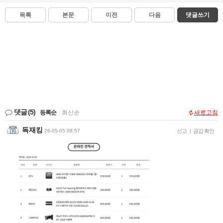
목록
본문
이전
다음
댓글쓰기
댓글
(5)
등록순
|
최신순
새로고침
독재킹
26-05-05 08:57
신고
|
공감 확인