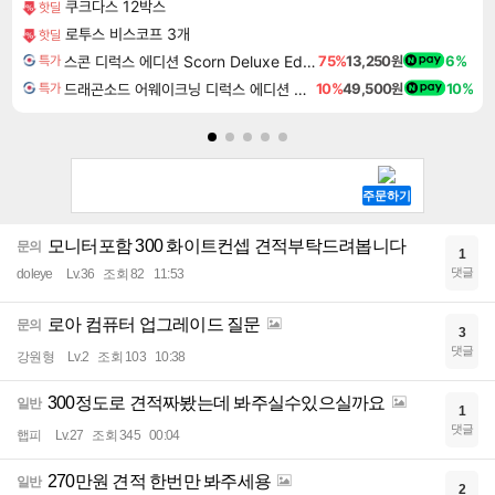
쿠크다스 12박스
핫딜
로투스 비스코프 3개
핫딜
스콘 디럭스 에디션 Scorn Deluxe Edition
75%
13,250원
6%
특가
드래곤소드 어웨이크닝 디럭스 에디션 DragonSword Awakening Deluxe Edition
10%
49,500원
10%
특가
모니터포함 300 화이트컨셉 견적부탁드려봅니다
문의
1
댓글
doleye
Lv.36
조회 82
11:53
로아 컴퓨터 업그레이드 질문
문의
3
댓글
강원형
Lv.2
조회 103
10:38
300정도로 견적짜봤는데 봐주실수있으실까요
일반
1
댓글
햅피
Lv.27
조회 345
00:04
270만원 견적 한번만 봐주세용
일반
2