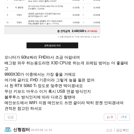
모니터가 60hz짜리 FHD라서 조금 아쉽네여
배그랑 와우 하는용도라면 X3D CPU로 하는게 프레임 방어는 더 좋을테
고
9800X3D가 이중에서는 가장 좋을 거에요
여기에 글카도 FHD 기준이라 그렇게 높을 필욘 없어
서 한 RTX 5060 Ti 정도로 맞추면 딱이겠네요
무선 키보드 마우스 이거 혹시 USB 연결 방식인지
블루투스 방식인지에 따라 다르긴 할텐데
메인보드에서 WIFI 지원 메인보드 쓰면 끝이라 딱히 문젠 안되겠네여
견적은 참고만 하셔요
답글
0
0
신형컴터
26-05-08 11:31
신고
|
공감 확인