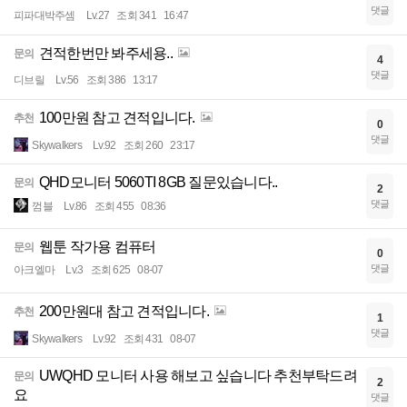
댓글
피파대박주셈
Lv.27
조회 341
16:47
견적한번만 봐주세용..
문의
4
댓글
디브릴
Lv.56
조회 386
13:17
100만원 참고 견적입니다.
추천
0
댓글
Skywalkers
Lv.92
조회 260
23:17
QHD모니터 5060TI 8GB 질문있습니다..
문의
2
댓글
껌블
Lv.86
조회 455
08:36
웹툰 작가용 컴퓨터
문의
0
댓글
아크엘마
Lv.3
조회 625
08-07
200만원대 참고 견적입니다.
추천
1
댓글
Skywalkers
Lv.92
조회 431
08-07
UWQHD 모니터 사용 해보고 싶습니다 추천부탁드려
문의
2
요
댓글