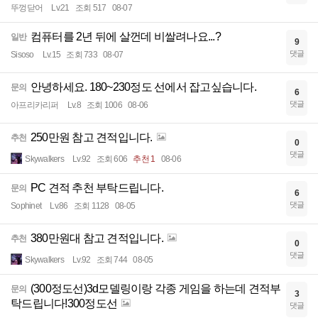
뚜껑닫어
Lv.21
조회 517
08-07
컴퓨터를 2년 뒤에 살껀데 비쌀려나요...?
일반
9
댓글
Sisoso
Lv.15
조회 733
08-07
안녕하세요. 180~230정도 선에서 잡고싶습니다.
문의
6
댓글
아프리카리퍼
Lv.8
조회 1006
08-06
250만원 참고 견적입니다.
추천
0
댓글
Skywalkers
Lv.92
조회 606
추천 1
08-06
PC 견적 추천 부탁드립니다.
문의
6
댓글
Sophinet
Lv.86
조회 1128
08-05
380만원대 참고 견적입니다.
추천
0
댓글
Skywalkers
Lv.92
조회 744
08-05
(300정도선)3d모델링이랑 각종 게임을 하는데 견적부
문의
3
탁드립니다!300정도선
댓글