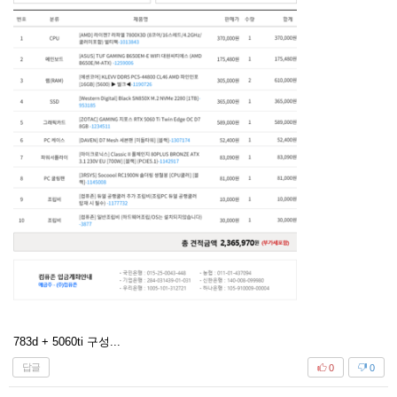
783d + 5060ti 구성...
답글
0
0