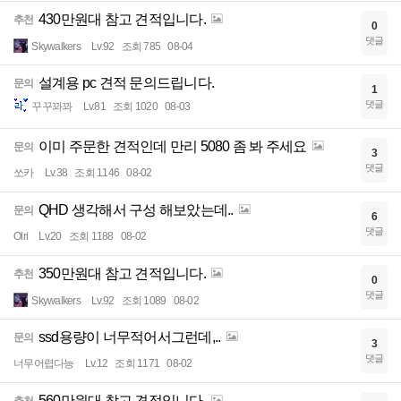
430만원대 참고 견적입니다.
추천
0
댓글
Skywalkers
Lv.92
조회 785
08-04
설계용 pc 견적 문의드립니다.
문의
1
댓글
꾸꾸꽈꽈
Lv.81
조회 1020
08-03
이미 주문한 견적인데 만리 5080 좀 봐 주세요
문의
3
댓글
쏘카
Lv.38
조회 1146
08-02
QHD 생각해서 구성 해보았는데..
문의
6
댓글
Olri
Lv.20
조회 1188
08-02
350만원대 참고 견적입니다.
추천
0
댓글
Skywalkers
Lv.92
조회 1089
08-02
ssd용량이 너무적어서그런데,..
문의
3
댓글
너무어렵다능
Lv.12
조회 1171
08-02
560만원대 참고 견적입니다.
추천