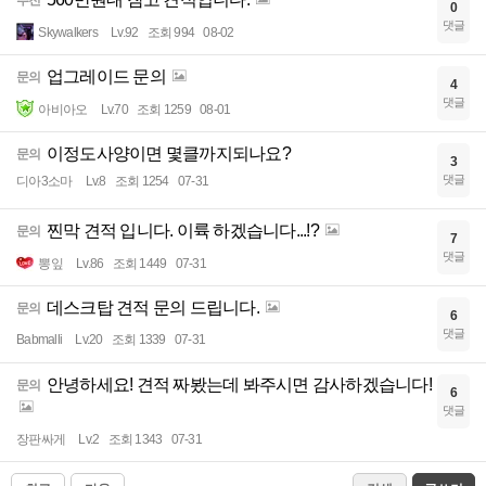
0
댓글
Skywalkers
Lv.92
조회 994
08-02
업그레이드 문의
문의
4
댓글
아비아오
Lv.70
조회 1259
08-01
이정도사양이면 몇클까지되나요?
문의
3
댓글
디아3소마
Lv.8
조회 1254
07-31
찐막 견적 입니다. 이륙 하겠습니다...!?
문의
7
댓글
뽕잎
Lv.86
조회 1449
07-31
데스크탑 견적 문의 드립니다.
문의
6
댓글
Babmalli
Lv.20
조회 1339
07-31
안녕하세요! 견적 짜봤는데 봐주시면 감사하겠습니다!
문의
6
댓글
장판싸게
Lv.2
조회 1343
07-31