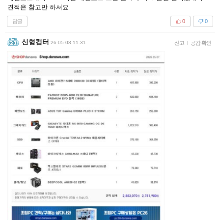
견적은 참고만 하셔요
답글
0
0
신형컴터
26-05-08 11:31
신고
|
공감 확인