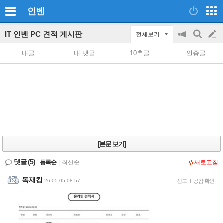
인벤
IT 인벤 PC 견적 게시판
전체보기
공
검
글
지
색
내글
내 댓글
10추글
인증글
on/off
쓰
기
[본문 보기]
댓글
(5)
등록순
|
최신순
새로고침
독재킹
26-05-05 08:57
신고
|
공감 확인