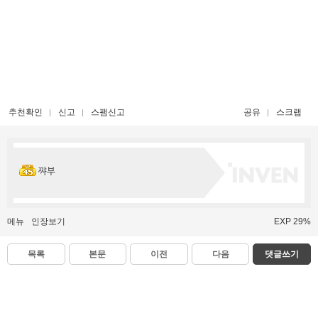
추천확인
신고
스팸신고
공유
스크랩
쨔부
메뉴
인장보기
EXP 29%
목록
본문
이전
다음
댓글쓰기