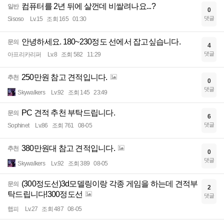
컴퓨터를 2년 뒤에 살껀데 비쌀려나요...?
일반
0
댓글
Sisoso
Lv.15
조회 165
01:30
안녕하세요. 180~230정도 선에서 잡고싶습니다.
문의
4
댓글
아프리카리퍼
Lv.8
조회 582
11:29
250만원 참고 견적입니다.
추천
0
댓글
Skywalkers
Lv.92
조회 145
23:49
PC 견적 추천 부탁드립니다.
문의
6
댓글
Sophinet
Lv.86
조회 761
08-05
380만원대 참고 견적입니다.
추천
0
댓글
Skywalkers
Lv.92
조회 389
08-05
(300정도선)3d모델링이랑 각종 게임을 하는데 견적부
문의
2
탁드립니다!300정도선
댓글
햅피
Lv.27
조회 487
08-05