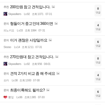
200만원 참고 견적입니다.
추천
0
댓글
Skywalkers
Lv.92
조회 1071
07-31
형들이거 중고인데 360이면
문의
4
댓글
피노키요
Lv.33
조회 1084
07-31
이거 괜찮은 사양일까요
문의
6
댓글
Sisoso
Lv.14
조회 1211
07-31
270만원대 참고 견적입니다.
추천
0
댓글
Skywalkers
Lv.92
조회 956
08-01
견적 2가지 비교 좀 해 주세요
문의
4
댓글
쏘카
Lv.38
조회 1300
07-30
최종이륙해도 될까요?
문의
6
댓글
뽕잎
Lv.86
조회 1365
07-30