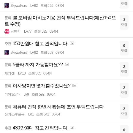
댓글
Skywalkers
Lv.92
조회 525
08-04
롤,모바일 마비노기용 견적 부탁드립니다(예산150으
문의
3
로 수정)
댓글
뇌명각
Lv.77
조회 585
08-04
150만원대 참고 견적입니다.
추천
0
댓글
Skywalkers
Lv.92
조회 558
08-04
5클라 까지 가능할까요??
문의
2
댓글
제리젤
Lv.10
조회 565
08-04
이사양이면 몇개할수있나요?
문의
2
댓글
디아3소마
Lv.9
조회 592
08-04
컴퓨터 견적 한번 해봤는데 조언 부탁드립니다
문의
2
댓글
선키스후포옹
Lv.1
조회 642
08-04
430만원대 참고 견적입니다.
추천
0