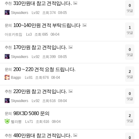
310만원대 참고 견적입니다.
추천
0
댓글
Skywalkers
Lv.92
조회 374
08-05
100~140만원 견적 부탁드립니다
문의
1
댓글
아포카토칩
Lv.3
조회 695
08-04
170만원 참고 견적입니다.
추천
0
댓글
Skywalkers
Lv.92
조회 399
08-05
200 ~ 220 견적 요청 드립니다.
문의
2
댓글
Baggo
Lv.81
조회 676
08-04
220만원 참고 견적입니다.
추천
0
댓글
Skywalkers
Lv.92
조회 616
08-04
98X3D 5080 문의
문의
2
댓글
삘라뽕
Lv.71
조회 616
08-04
480만원대 참고 견적입니다.
추천
0