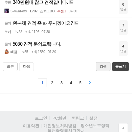
340만원대 참고 견적입니다.
추천
0
댓글
Skywalkers
Lv.92
조회 1183
추천 1
07-30
완본체 견적 좀 봐 주시겠어요?
문의
7
댓글
쏘카
Lv.38
조회 1196
07-30
5080 견적 문의드립니다.
문의
4
댓글
베점
Lv.55
조회 1550
07-29
최근
다음
검색
글쓰기
1
2
3
4
5
로그인
PC화면
퀵링크
설정
청소년보호정책
이용약관
개인정보처리방침
▲
불법촬영물신고안내