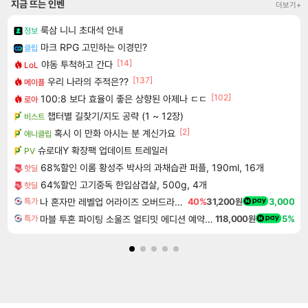
지금 뜨는 인벤
더보기+
룩삼 니니 초대석 안내
정보
마크 RPG 고민하는 이경민?
클립
[14]
야동 투척하고 간다
LoL
[137]
우리 나라의 주적은??
메이플
[102]
100:8 보다 효율이 좋은 상향된 아제나 ㄷㄷ
로아
챕터별 길찾기/지도 공략 (1 ~ 12장)
비스트
[2]
혹시 이 만화 아시는 분 계신가요
애니클립
슈로대Y 확장팩 업데이트 트레일러
PV
68%할인 이롬 황성주 박사의 과채습관 퍼플, 190ml, 16개
핫딜
64%할인 고기중독 한입삼겹살, 500g, 4개
핫딜
나 혼자만 레벨업 어라이즈 오버드라이브 디럭스 에디션 Solo Leveling Arise Overdrive Deluxe Edition
40%
31,200원
3,000
특가
마블 투혼 파이팅 소울즈 얼티밋 에디션 예약구매 MARVEL Tokon Fighting Souls Ultimate Edition Pre-Purchase
118,000원
5%
특가