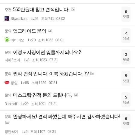
560만원대 참고 견적입니다.
추천
0
댓글
Skywalkers
Lv.92
조회 711
08-02
업그레이드 문의
문의
2
댓글
아비아오
Lv.70
조회 1022
08-01
이정도사양이면 몇클까지되나요?
문의
3
댓글
디아3소마
Lv.8
조회 1023
07-31
찐막 견적 입니다. 이륙 하겠습니다...!?
문의
5
댓글
뽕잎
Lv.86
조회 1189
07-31
데스크탑 견적 문의 드립니다.
문의
5
댓글
Babmalli
Lv.20
조회 1091
07-31
안녕하세요! 견적 짜봤는데 봐주시면 감사하겠습니다!
문의
6
댓글
장판싸게
Lv.2
조회 1107
07-31