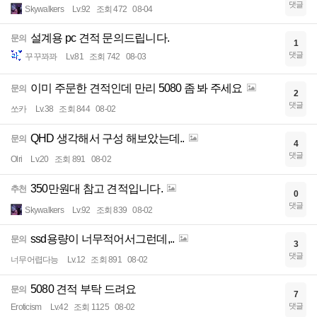
댓글
Skywalkers
Lv.92
조회 472
08-04
설계용 pc 견적 문의드립니다.
문의
1
댓글
꾸꾸꽈꽈
Lv.81
조회 742
08-03
이미 주문한 견적인데 만리 5080 좀 봐 주세요
문의
2
댓글
쏘카
Lv.38
조회 844
08-02
QHD 생각해서 구성 해보았는데..
문의
4
댓글
Olri
Lv.20
조회 891
08-02
350만원대 참고 견적입니다.
추천
0
댓글
Skywalkers
Lv.92
조회 839
08-02
ssd용량이 너무적어서그런데,..
문의
3
댓글
너무어렵다능
Lv.12
조회 891
08-02
5080 견적 부탁 드려요
문의
7
댓글
Eroticism
Lv.42
조회 1125
08-02