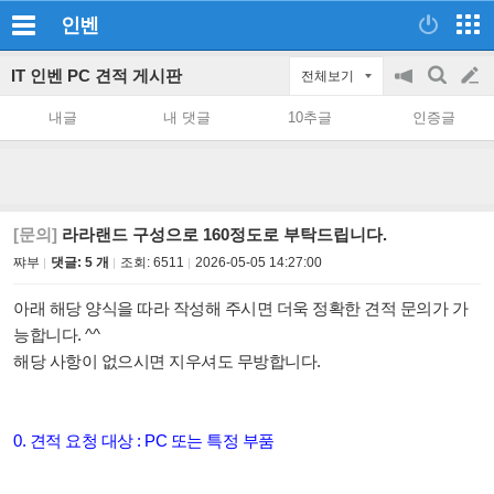
인벤
IT 인벤 PC 견적 게시판
전체보기
공
검
글
지
색
내글
내 댓글
10추글
인증글
on/off
쓰
기
[문의]
라라랜드 구성으로 160정도로 부탁드립니다.
쨔부
댓글: 5 개
조회:
6511
2026-05-05 14:27:00
아래 해당 양식을 따라 작성해 주시면 더욱 정확한 견적 문의가 가
능합니다. ^^
해당 사항이 없으시면 지우셔도 무방합니다.
0. 견적 요청 대상 : PC 또는 특정 부품