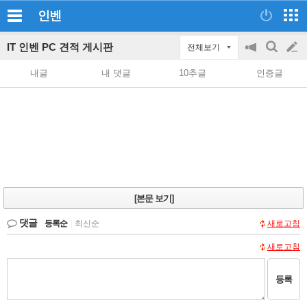
인벤
IT 인벤 PC 견적 게시판
전체보기
공
검
글
지
색
내글
내 댓글
10추글
인증글
on/off
쓰
기
[본문 보기]
댓글
등록순
|
최신순
새로고침
새로고침
등록