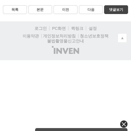
목록
본문
이전
다음
댓글보기
로그인
PC화면
퀵링크
설정
청소년보호정책
이용약관
개인정보처리방침
▲
불법촬영물신고안내
(주)
인
벤